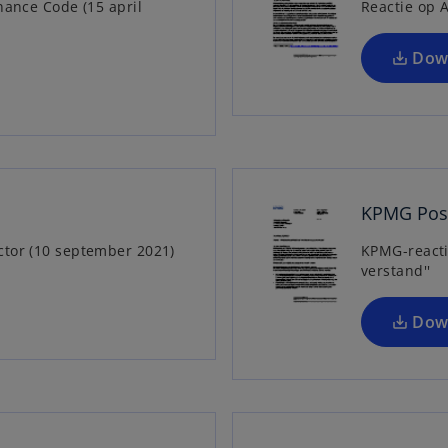
nance Code (15 april
Reactie op A
Dow
KPMG Posi
ctor (10 september 2021)
KPMG-reacti
verstand''
Dow