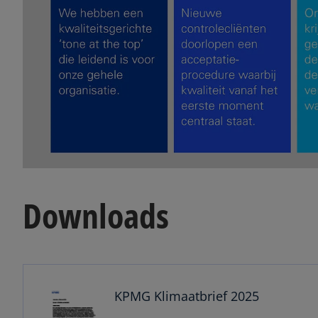
Downloads
o
p
e
n
KPMG Klimaatbrief 2025
s