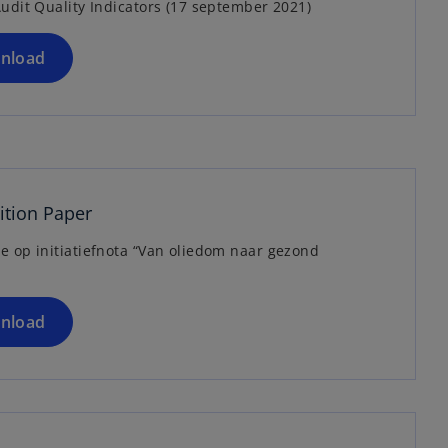
udit Quality Indicators (17 september 2021)
i
n
a
nload
n
e
w
o
t
p
a
b
e
tion Paper
n
s
e op initiatiefnota “Van oliedom naar gezond
i
n
a
nload
n
e
w
o
t
p
a
e