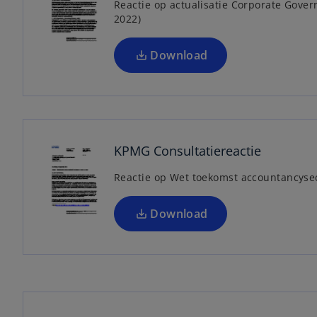
s
Reactie op actualisatie Corporate Gover
2022)
i
n
a
Download
n
e
o
w
p
t
e
a
n
KPMG Consultatiereactie
b
s
Reactie op Wet toekomst accountancyse
i
n
a
Download
n
e
w
o
t
p
a
e
b