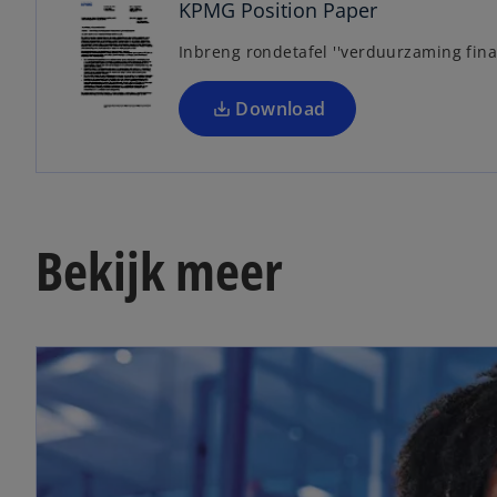
n
KPMG Position Paper
s
Inbreng rondetafel ''verduurzaming finan
i
n
a
Download
n
e
w
t
a
Bekijk meer
b