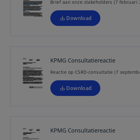
Brief aan onze stakeholders (7 februari 
i
n
a
Download
n
e
o
w
p
t
e
a
n
KPMG Consultatiereactie
b
s
Reactie op CSRD-consultatie (7 septemb
i
n
a
Download
n
e
w
o
t
p
a
e
KPMG Consultatiereactie
b
n