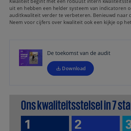
Kwaliteit begint met een robuust intern kwaliteitss
uit en hebben een helder systeem van indicatoren 
auditkwaliteit verder te verbeteren. Benieuwd naar 
o
Neem voor cijfers over kwaliteit ook een kijkje op he
p
e
n
s
De toekomst van de audit
i
n
a
Download
n
e
w
t
a
b