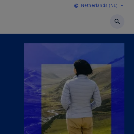
Netherlands (NL)
language
expand_more
search