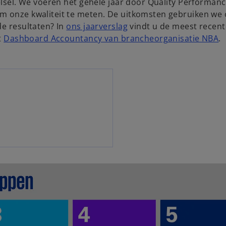
telsel. We voeren het gehele jaar door Quality Performan
om onze kwaliteit te meten. De uitkomsten gebruiken we
de resultaten? In
ons jaarverslag
vindt u de meest recent
o
t
Dashboard Accountancy van brancheorganisatie NBA
.
p
e
n
s
i
n
a
n
e
w
t
a
b