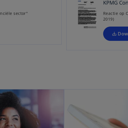
KPMG Cons
ciële sector''
Reactie op 
2019)
Dow