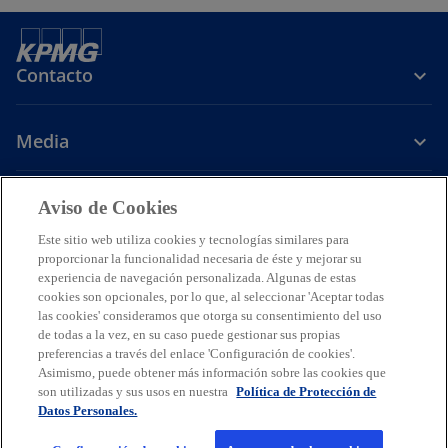
e
e
e
e
e
e
n
n
n
Contacto
u
u
u
n
n
n
Media
a
a
a
p
p
p
e
e
e
Carrera
Aviso de Cookies
s
s
s
t
t
t
Este sitio web utiliza cookies y tecnologías similares para
s
s
s
s
a
a
a
proporcionar la funcionalidad necesaria de éste y mejorar su
e
e
e
e
experiencia de navegación personalizada. Algunas de estas
ñ
ñ
ñ
Legal
Avisos de Privacidad
a
Accesibilidad
a
a
Ayuda
a
Glosario
cookies son opcionales, por lo que, al seleccionar 'Aceptar todas
a
a
a
las cookies' consideramos que otorga su consentimiento del uso
b
b
b
b
n
n
n
de todas a la vez, en su caso puede gestionar sus propias
© 2026 KPMG Cárdenas Dosal, S.C., Sociedad Civil Mexicana y firma
r
r
r
r
miembro de la organización mundial de firmas miembros
preferencias a través del enlace 'Configuración de cookies'.
u
u
u
e
e
e
e
independientes de KPMG afiliadas a KPMG International Limited, una
Asimismo, puede obtener más información sobre las cookies que
e
e
e
compañía privada inglesa limitada por garantía. Todos los derechos
e
e
e
e
son utilizadas y sus usos en nuestra
Política de Protección de
v
v
v
reservados. Prohibida la reproducción parcial o total sin la
Datos Personales.
n
n
n
n
autorización expresa y por escrito de KPMG.
a
a
a
u
u
u
u
Para más detalles sobre la estructura de la organización global de