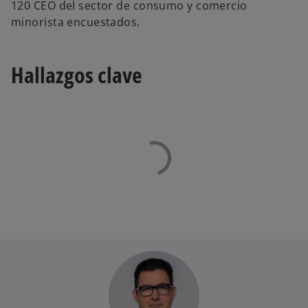
120 CEO del sector de consumo y comercio
ñ
minorista encuestados.
a
n
u
Hallazgos clave
e
v
a