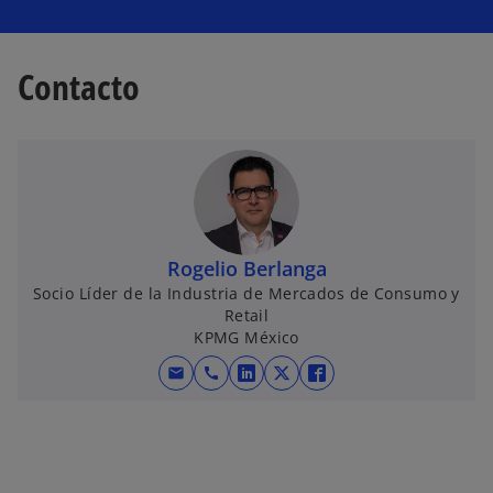
Contacto
Rogelio Berlanga
Socio Líder de la Industria de Mercados de Consumo y
Retail
KPMG México
mail
call
s
s
s
e
e
e
a
a
a
b
b
b
r
r
r