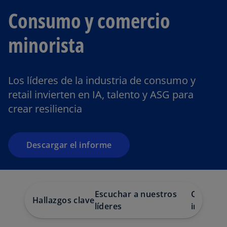
s
Consumo y comercio
e
a
minorista
b
r
e
e
Los líderes de la industria de consumo y
n
retail invierten en IA, talento y ASG para
u
crear resiliencia
n
a
p
Descargar el informe
e
s
t
a
Escuchar a nuestros
Qué cont
ñ
Hallazgos clave
líderes
informe
a
n