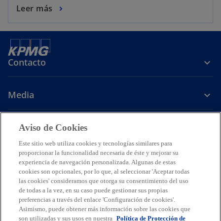
Leer más
Contacto
Media
Carrera
Aviso de Cookies
Este sitio web utiliza cookies y tecnologías similares para
s
s
s
s
proporcionar la funcionalidad necesaria de éste y mejorar su
e
e
e
e
experiencia de navegación personalizada. Algunas de estas
Legal
Avisos de Privacidad
a
Accesibilidad
a
a
Ayuda
a
Glosario
cookies son opcionales, por lo que, al seleccionar 'Aceptar todas
las cookies' consideramos que otorga su consentimiento del uso
b
b
b
b
de todas a la vez, en su caso puede gestionar sus propias
© 2026 KPMG Cárdenas Dosal, S.C., Sociedad Civil Mexicana y firma
r
r
r
r
miembro de la organización mundial de firmas miembros
preferencias a través del enlace 'Configuración de cookies'.
e
e
e
e
independientes de KPMG afiliadas a KPMG International Limited, una
Asimismo, puede obtener más información sobre las cookies que
compañía privada inglesa limitada por garantía. Todos los derechos
e
e
e
e
son utilizadas y sus usos en nuestra
Política de Protección de