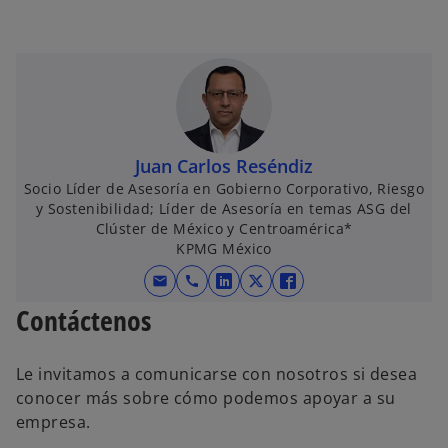
l
a
Juan Carlos Reséndiz
Socio Líder de Asesoría en Gobierno Corporativo, Riesgo
y
y Sostenibilidad; Líder de Asesoría en temas ASG del
Clúster de México y Centroamérica*
KPMG México
mail
call
s
s
s
V
Contáctenos
e
e
e
a
a
a
b
b
b
Le invitamos a comunicarse con nosotros si desea
r
r
r
i
conocer más sobre cómo podemos apoyar a su
e
e
e
empresa.
e
e
e