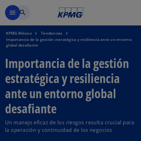
Saltar al contenido principal
menu
search
KPMG México
Tendencias
Importancia de la gestión estratégica y resiliencia ante un entorno
global desafiante
Importancia de la gestión
estratégica y resiliencia
ante un entorno global
desafiante
Un manejo eficaz de los riesgos resulta crucial para
la operación y continuidad de los negocios