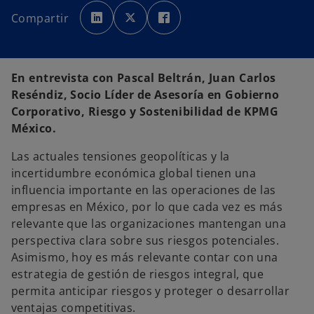
s
s
s
e
e
e
Compartir
a
a
a
b
b
b
r
r
r
e
e
e
e
e
e
n
n
n
u
u
u
En entrevista con Pascal Beltrán, Juan Carlos
n
n
n
a
a
a
Reséndiz, Socio Líder de Asesoría en Gobierno
p
p
p
e
e
e
Corporativo, Riesgo y Sostenibilidad de KPMG
s
s
s
t
t
t
México.
a
a
a
ñ
ñ
ñ
a
a
a
Las actuales tensiones geopolíticas y la
n
n
n
u
u
u
incertidumbre económica global tienen una
e
e
e
v
v
v
influencia importante en las operaciones de las
a
a
a
empresas en México, por lo que cada vez es más
relevante que las organizaciones mantengan una
perspectiva clara sobre sus riesgos potenciales.
Asimismo, hoy es más relevante contar con una
estrategia de gestión de riesgos integral, que
permita anticipar riesgos y proteger o desarrollar
ventajas competitivas.