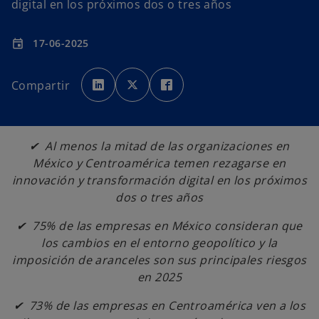
digital en los próximos dos o tres años
17-06-2025
event
s
s
s
e
e
e
Compartir
a
a
a
b
b
b
r
r
r
e
e
e
e
e
e
n
n
n
u
u
u
✔ Al menos la mitad de las organizaciones en
n
n
n
a
a
a
México y Centroamérica temen rezagarse en
p
p
p
e
e
e
innovación y transformación digital en los próximos
s
s
s
t
t
t
dos o tres años
a
a
a
ñ
ñ
ñ
a
a
a
✔ 75% de las empresas en México consideran que
n
n
n
u
u
u
los cambios en el entorno geopolítico y la
e
e
e
v
v
v
imposición de aranceles son sus principales riesgos
a
a
a
en 2025
✔ 73% de las empresas en Centroamérica ven a los