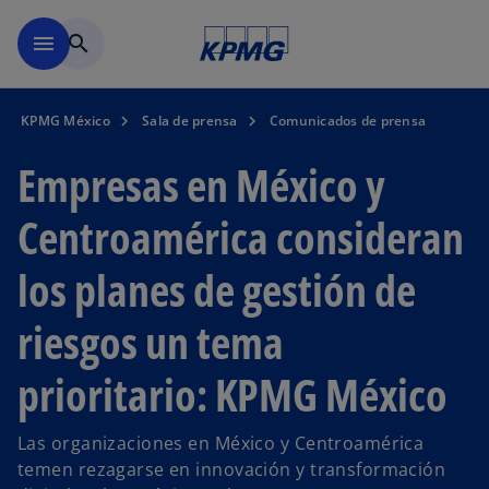
Saltar al contenido principal
menu
search
KPMG México
Sala de prensa
Comunicados de prensa
Empresas en México y
Centroamérica consideran
los planes de gestión de
riesgos un tema
prioritario: KPMG México
Las organizaciones en México y Centroamérica
temen rezagarse en innovación y transformación