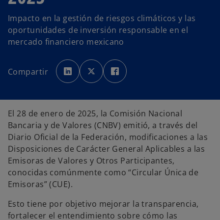
Impacto en la gestión de riesgos climáticos y las
oportunidades de inversión responsable en el
mercado financiero mexicano
s
s
s
e
e
e
Compartir
a
a
a
b
b
b
r
r
r
e
e
e
e
e
e
n
n
n
u
u
u
El 28 de enero de 2025, la Comisión Nacional
n
n
n
a
a
a
Bancaria y de Valores (CNBV) emitió, a través del
p
p
p
e
e
e
Diario Oficial de la Federación, modificaciones a las
s
s
s
t
t
t
Disposiciones de Carácter General Aplicables a las
a
a
a
ñ
ñ
ñ
Emisoras de Valores y Otros Participantes,
a
a
a
n
n
n
conocidas comúnmente como “Circular Única de
u
u
u
e
e
e
Emisoras” (CUE).
v
v
v
a
a
a
Esto tiene por objetivo mejorar la transparencia,
fortalecer el entendimiento sobre cómo las