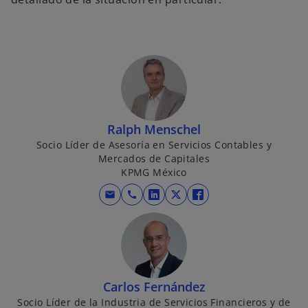
Ralph Menschel
Socio Líder de Asesoría en Servicios Contables y
Mercados de Capitales
KPMG México
mail
call
s
s
s
e
e
e
a
a
a
b
b
b
r
r
r
e
e
e
Carlos Fernández
e
e
e
Socio Líder de la Industria de Servicios Financieros y de