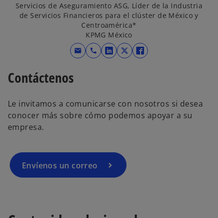
Servicios de Aseguramiento ASG, Líder de la Industria
n
n
n
de Servicios Financieros para el clúster de México y
u
u
u
Centroamérica*
n
n
n
KPMG México
a
a
a
mail
call
p
p
p
s
s
s
e
e
e
e
e
e
Contáctenos
s
s
s
a
a
a
t
t
t
b
b
b
a
a
a
r
r
r
Le invitamos a comunicarse con nosotros si desea
ñ
ñ
ñ
e
e
e
conocer más sobre cómo podemos apoyar a su
a
a
a
e
e
e
empresa.
n
n
n
n
n
n
u
u
u
u
u
u
e
e
e
n
n
n
Envíenos un correo
v
v
v
a
a
a
a
a
a
p
p
p
e
e
e
s
s
s