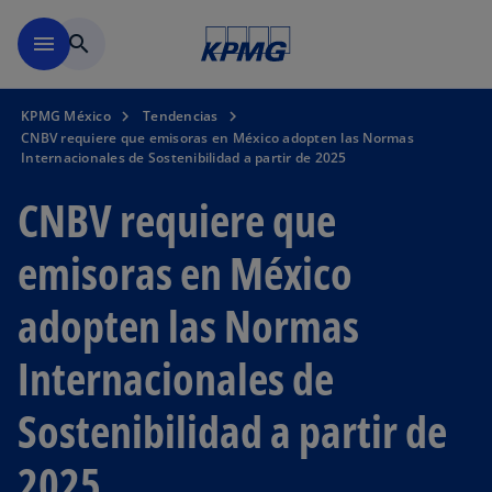
Saltar al contenido principal
menu
search
KPMG México
Tendencias
CNBV requiere que emisoras en México adopten las Normas
Internacionales de Sostenibilidad a partir de 2025
CNBV requiere que
emisoras en México
adopten las Normas
Internacionales de
Sostenibilidad a partir de
2025