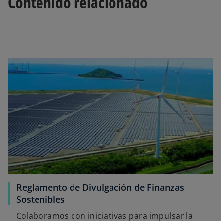
Contenido relacionado
t
t
t
a
a
a
ñ
ñ
ñ
a
a
a
n
n
n
u
u
u
e
e
e
v
v
v
a
a
a
Reglamento de Divulgación de Finanzas
Sostenibles
Colaboramos con iniciativas para impulsar la