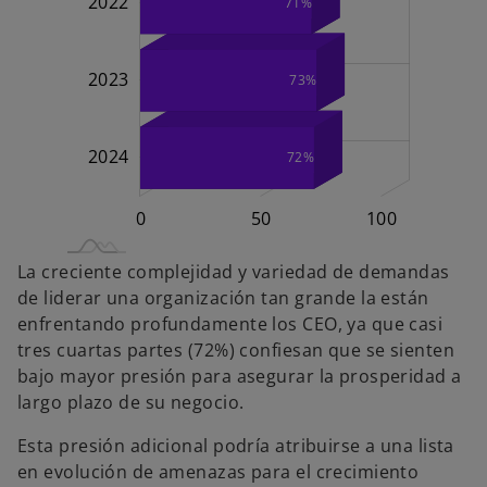
2022
71%
2023
73%
2024
72%
-100
150
-50
20
0
50
L
100
La creciente complejidad y variedad de demandas
de liderar una organización tan grande la están
enfrentando profundamente los CEO, ya que casi
tres cuartas partes (72%) confiesan que se sienten
bajo mayor presión para asegurar la prosperidad a
largo plazo de su negocio.
Esta presión adicional podría atribuirse a una lista
en evolución de amenazas para el crecimiento