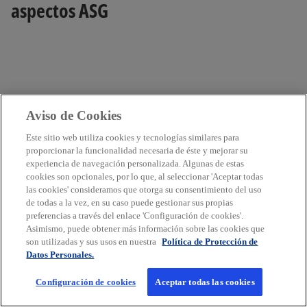
aspectos ASG
Aviso de Cookies
Este sitio web utiliza cookies y tecnologías similares para
proporcionar la funcionalidad necesaria de éste y mejorar su
experiencia de navegación personalizada. Algunas de estas
cookies son opcionales, por lo que, al seleccionar 'Aceptar todas
las cookies' consideramos que otorga su consentimiento del uso
de todas a la vez, en su caso puede gestionar sus propias
preferencias a través del enlace 'Configuración de cookies'.
Asimismo, puede obtener más información sobre las cookies que
son utilizadas y sus usos en nuestra
Política de Protección de
Datos Personales.
El 69% ha adaptado el lenguaje y la
terminología relacionados con el clima
Configuración de cookies
Aceptar todas las cookies
que utiliza para satisfacer las cambiantes