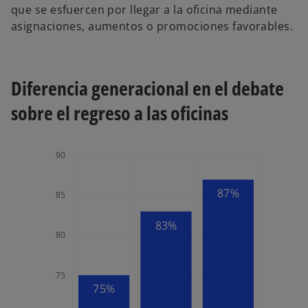
que se esfuercen por llegar a la oficina mediante
asignaciones, aumentos o promociones favorables.
Diferencia generacional en el debate
sobre el regreso a las oficinas
72
74
76
95
65
60
90
87%
85
83%
74
80
75
75%