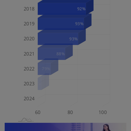
2018
92%
2019
93%
2024
2020
93%
2021
88%
2022
79%
2023
81%
2024
92%
80
120
50
60
40
20
L
100