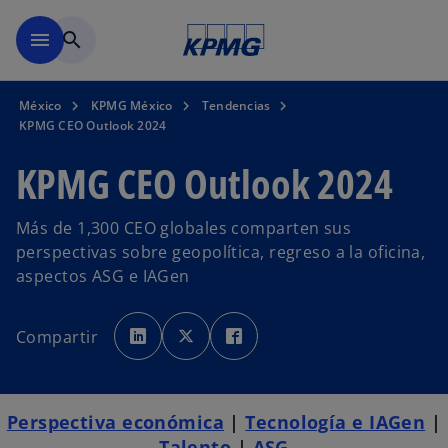
Saltar al contenido principal
menu
search
México
KPMG México
Tendencias
KPMG CEO Outlook 2024
KPMG CEO Outlook 2024
Más de 1,300 CEO globales comparten sus
perspectivas sobre geopolítica, regreso a la oficina,
aspectos ASG e IAGen
s
s
s
e
e
e
Compartir
a
a
a
b
b
b
r
r
r
e
e
e
e
e
e
n
n
n
u
u
u
Perspectiva económica
|
Tecnología e IAGen
|
n
n
n
a
a
a
Talento
|
ASG