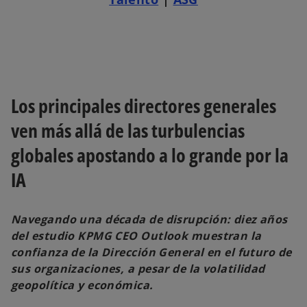
p
p
p
e
e
e
s
s
s
t
t
t
a
a
a
ñ
ñ
ñ
a
a
a
n
n
n
u
u
u
e
e
e
v
v
v
a
a
a
Los principales directores generales
ven más allá de las turbulencias
globales apostando a lo grande por la
IA
Navegando una década de disrupción: diez años
del estudio KPMG CEO Outlook muestran la
confianza de la Dirección General en el futuro de
sus organizaciones, a pesar de la volatilidad
geopolítica y económica.