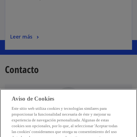
Leer más
Contacto
Aviso de Cookies
Este sitio web utiliza cookies y tecnologías similares para
proporcionar la funcionalidad necesaria de éste y mejorar su
Juan Carlos Reséndiz
experiencia de navegación personalizada. Algunas de estas
cookies son opcionales, por lo que, al seleccionar 'Aceptar todas
Socio Líder de Asesoría en Gobierno Corporativo,
las cookies' consideramos que otorga su consentimiento del uso
Riesgo y Sostenibilidad; Líder de Asesoría en temas