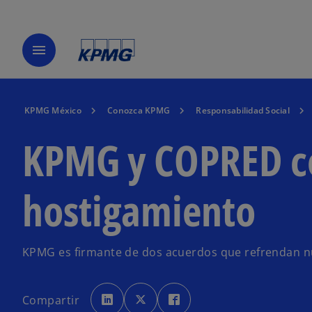
menu
KPMG México
Conozca KPMG
Responsabilidad Social
KPMG y COPRED con
hostigamiento
KPMG es firmante de dos acuerdos que refrendan n
s
s
s
e
e
e
Compartir
a
a
a
b
b
b