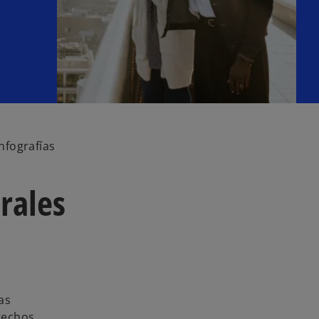
nfografías
rales
as
rechos