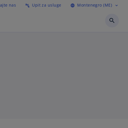
ajte nas
Upit za usluge
Montenegro (ME)
connect_without_contact
language
expand_more
search