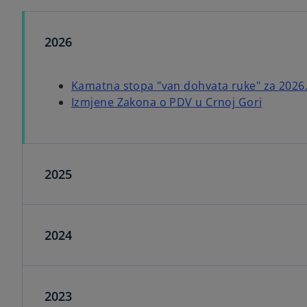
w
w
t
t
a
a
b
b
2026
Kamatna stopa "van dohvata ruke" za 2026
Izmjene Zakona o PDV u Crnoj Gori
2025
2024
2023