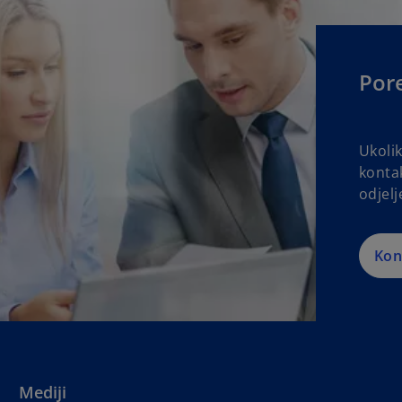
Por
Ukolik
konta
odjelj
Kon
Mediji