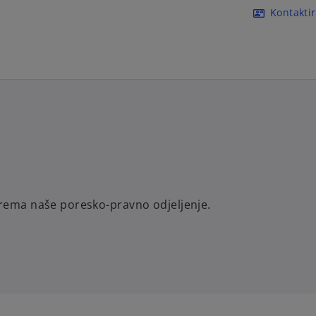
Skip to main content
Kontaktir
contact_mail
prema naše poresko-pravno odjeljenje.