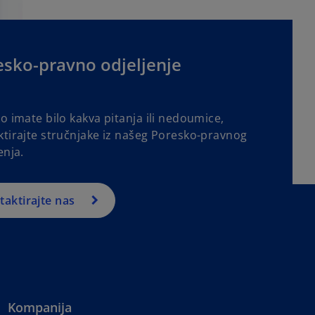
esko-pravno odjeljenje
o imate bilo kakva pitanja ili nedoumice,
ktirajte stručnjake iz našeg Poresko-pravnog
enja.
taktirajte nas
Kompanija