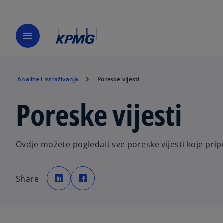
menu
Analize i istraživanja
Poreske vijesti
Poreske vijesti
Ovdje možete pogledati sve poreske vijesti koje pri
o
o
p
p
Share
e
e
n
n
s
s
i
i
n
n
a
a
n
n
e
e