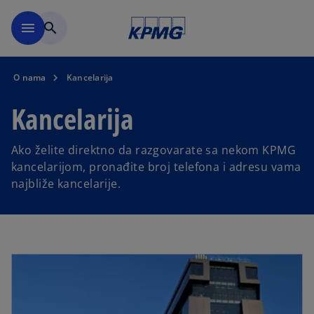
Skip to main content
menu
search
O nama
Kancelarija
Kancelarija
Ako želite direktno da razgovarate sa nekom KPMG
kancelarijom, pronađite broj telefona i adresu vama
najbliže kancelarije.