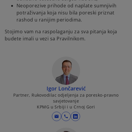
Neoporezive prihode od naplate sumnjivih
potraživanja koja nisu bila poreski priznat
rashod u ranijim periodima.
Stojimo vam na raspolaganju za sva pitanja koja
budete imali u vezi sa Pravilnikom.
Igor Lončarević
Partner, Rukovodilac odjeljenja za poresko-pravno
savjetovanje
KPMG u Srbiji i u Crnoj Gori
mail
call
o
p