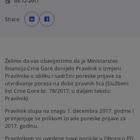
05-12-2017
event
o
o
p
p
Share
e
e
n
n
s
s
i
i
n
n
a
a
n
n
e
e
w
w
t
t
a
a
Želimo da vas obavijestimo da je Ministarstvo
b
b
finansija Crne Gore donijelo Pravilnik o izmjeni
Pravilnika o obliku i sadržini poreske prijave za
utvrđivanje poreza na dobit pravnih lica (Službeni
list Crne Gore br. 78/2017; u daljem tekstu:
Pravilnik).
Pravilnik stupa na snagu 1. decembra 2017. godine i
primjenjuje se prilikom izrade poreske prijave za
2017. godinu.
Pravilnikom su uvedene nove pozicije u Obrascu PD,