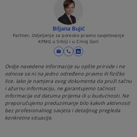
e
n
s
i
Biljana Bujić
n
Partner, Odjeljenje za poresko-pravno savjetovanje
a
KPMG u Srbiji i u Crnoj Gori
n
mail
call
e
o
w
p
Ovdje navedene informacije su opšte prirode i ne
t
e
odnose se ni na jedno određeno pravno ili fizičko
a
n
lice. Iako je namjera ovog dokumenta da pruži tačnu
b
s
i ažurnu informaciju, ne garantujemo tačnost
i
informacija od datuma prijema ili u budućnosti. Ne
n
preporučujemo preduzimanje bilo kakvih aktivnosti
a
bez profesionalnog savjeta i detaljnog pregleda
n
konkretne situacije.
e
w
t