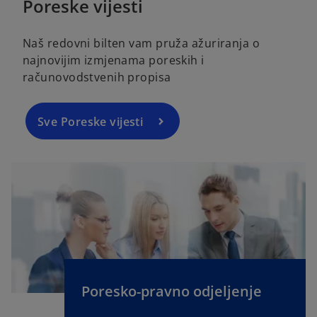
Poreske vijesti
a
b
Naš redovni bilten vam pruža ažuriranja o
najnovijim izmjenama poreskih i
računovodstvenih propisa
Sve Poreske vijesti
Poresko-pravno odjeljenje