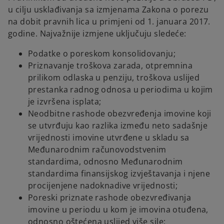
u cilju usklađivanja sa izmjenama Zakona o porezu
na dobit pravnih lica u primjeni od 1. januara 2017.
godine. Najvažnije izmjene uključuju sledeće:
Podatke o poreskom konsolidovanju;
Priznavanje troškova zarada, otpremnina
prilikom odlaska u penziju, troškova uslijed
prestanka radnog odnosa u periodima u kojim
je izvršena isplata;
Neodbitne rashode obezvređenja imovine koji
se utvrđuju kao razlika između neto sadašnje
vrijednosti imovine utvrđene u skladu sa
Međunarodnim računovodstvenim
standardima, odnosno Međunarodnim
standardima finansijskog izvještavanja i njene
procijenjene nadoknadive vrijednosti;
Poreski priznate rashode obezvređivanja
imovine u periodu u kom je imovina otuđena,
odnosno oštećena uslijed više sile;