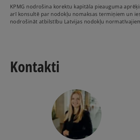
KPMG nodrošina korektu kapitāla pieauguma aprēķinu
arī konsultē par nodokļu nomaksas termiņiem un iesp
nodrošināt atbilstību Latvijas nodokļu normatīvajie
Kontakti