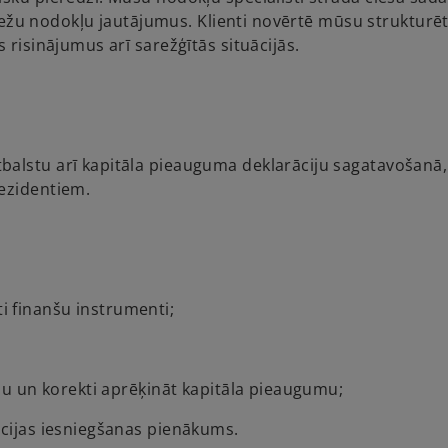
robežu nodokļu jautājumus. Klienti novērtē mūsu strukturē
 risinājumus arī sarežģītās situācijās.
balstu arī kapitāla pieauguma deklarāciju sagatavošanā,
rezidentiem.
iti finanšu instrumenti;
bu un korekti aprēķināt kapitāla pieaugumu;
ācijas iesniegšanas pienākums.