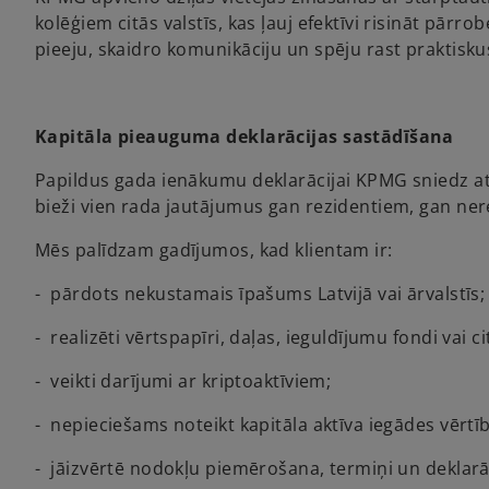
kolēģiem citās valstīs, kas ļauj efektīvi risināt pār
pieeju, skaidro komunikāciju un spēju rast praktiskus
Kapitāla pieauguma deklarācijas sastādīšana
Papildus gada ienākumu deklarācijai KPMG sniedz at
bieži vien rada jautājumus gan rezidentiem, gan ne
Mēs palīdzam gadījumos, kad klientam ir:
- pārdots nekustamais īpašums Latvijā vai ārvalstīs;
- realizēti vērtspapīri, daļas, ieguldījumu fondi vai c
- veikti darījumi ar kriptoaktīviem;
- nepieciešams noteikt kapitāla aktīva iegādes vērtī
- jāizvērtē nodokļu piemērošana, termiņi un deklar