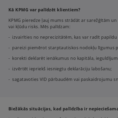
Kā KPMG var palīdzēt klientiem?
KPMG pieredze ļauj mums strādāt ar sarežģītām un n
vai kļūdu risks. Mēs palīdzam:
- izvairīties no neprecizitātēm, kas var radīt papild
- pareizi piemērot starptautiskos nodokļu līgumus 
- korekti deklarēt ienākumus no kapitāla, ieguldīju
- izvērtēt iepriekš iesniegtu deklarāciju labošanu;
- sagatavoties VID pārbaudēm vai paskaidrojumu sn
Biežākās situācijas, kad palīdzība ir nepieciešam