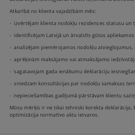
Atkarībā no klienta vajadzībām mēs:
- izvērtējam klienta nodokļu rezidences statusu un 
- identificējam Latvijā un ārvalstīs gūtos apliekamo
- analizējam piemērojamos nodokļu atvieglojumus,
- aprēķinām maksājamo vai atmaksājamo iedzīvotāj
- sagatavojam gada ienākumu deklarāciju iesniegšan
- sniedzam konsultācijas par nodokļu samaksas ter
- nepieciešamības gadījumā pārstāvam klientu saziņ
Mūsu mērķis ir ne tikai tehniski korekta deklarācija,
optimizācija normatīvo aktu ietvaros.