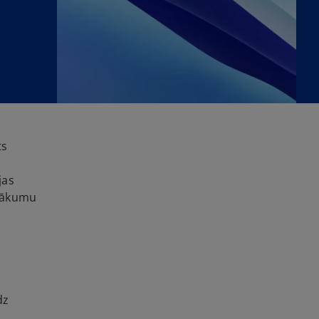
ts
jas
enākumu
dz