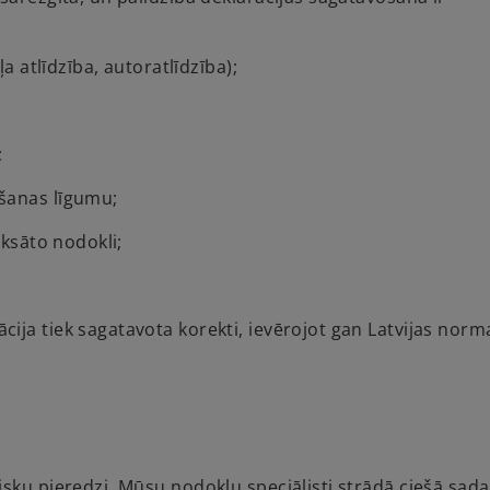
a atlīdzība, autoratlīdzība);
;
šanas līgumu;
aksāto nodokli;
ija tiek sagatavota korekti, ievērojot gan Latvijas norm
sku pieredzi. Mūsu nodokļu speciālisti strādā ciešā sada