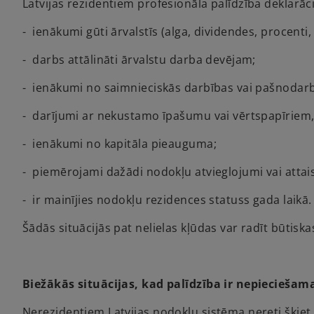
Latvijas rezidentiem profesionāla palīdzība deklarāc
- ienākumi gūti ārvalstīs (alga, dividendes, procenti, 
- darbs attālināti ārvalstu darba devējam;
- ienākumi no saimnieciskās darbības vai pašnodarb
- darījumi ar nekustamo īpašumu vai vērtspapīriem,
- ienākumi no kapitāla pieauguma;
- piemērojami dažādi nodokļu atvieglojumi vai attai
- ir mainījies nodokļu rezidences statuss gada laikā.
Šādās situācijās pat nelielas kļūdas var radīt būtiska
Biežākās situācijas, kad palīdzība ir nepiecieša
Nerezidentiem Latvijas nodokļu sistēma nereti šķiet 