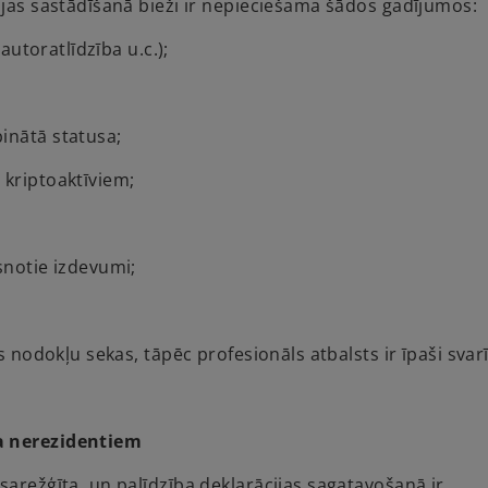
ijas sastādīšanā bieži ir nepieciešama šādos gadījumos:
autoratlīdzība u.c.);
inātā statusa;
 kriptoaktīviem;
snotie izdevumi;
s nodokļu sekas, tāpēc profesionāls atbalsts ir īpaši svar
ma nerezidentiem
sarežģīta, un palīdzība deklarācijas sagatavošanā ir