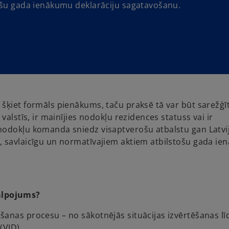
tošu gada ienākumu deklarāciju sagatavošanu.
šķiet formāls pienākums, taču praksē tā var būt sarežģī
valstīs, ir mainījies nodokļu rezidences statuss vai ir
nodokļu komanda sniedz visaptverošu atbalstu gan Latvi
, savlaicīgu un normatīvajiem aktiem atbilstošu gada i
alpojums?
anas procesu – no sākotnējās situācijas izvērtēšanas lī
(VID).