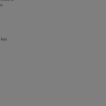
to
 kas