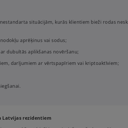
estandarta situācijām, kurās klientiem bieži rodas nesk
u nodokļu aprēķinus vai sodus;
par dubultās aplikšanas novēršanu;
miem, darījumiem ar vērtspapīriem vai kriptoaktīviem;
iegšanai.
a Latvijas rezidentiem