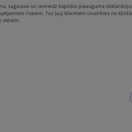
, sagatavo un iesniedz kapitāla pieauguma deklarāciju 
ējamiem riskiem. Tas ļauj klientiem izvairīties no kļūd
m aktiem.