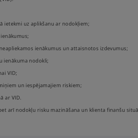
tā ietekmi uz aplikšanu ar nodokļiem;
s ienākumus;
 neapliekamos ienākumus un attaisnotos izdevumus;
u ienākuma nodokli;
ai VID;
miņiem un iespējamajiem riskiem;
ā ar VID.
 bet arī nodokļu risku mazināšana un klienta finanšu situā