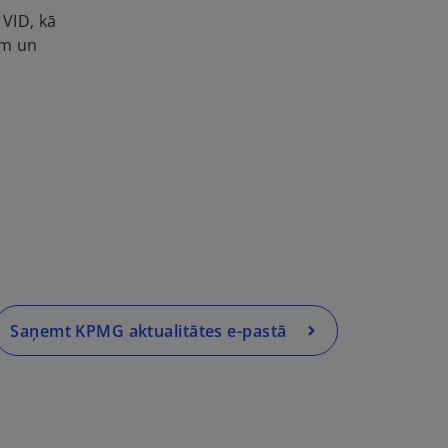
VID, kā
ām un
o
p
e
n
s
i
n
a
Saņemt KPMG aktualitātes e-pastā
n
e
w
t