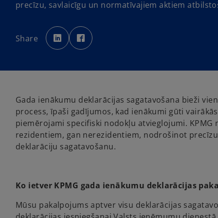
precīzu, savlaicīgu un normatīvajiem aktiem atbils
o
o
p
p
Share
e
e
n
n
s
s
i
i
n
n
a
a
n
n
e
e
w
w
t
t
Gada ienākumu deklarācijas sagatavošana bieži vien 
a
a
b
b
process, īpaši gadījumos, kad ienākumi gūti vairākās 
piemērojami specifiski nodokļu atvieglojumi. KPMG 
rezidentiem, gan nerezidentiem, nodrošinot precīzu
deklarāciju sagatavošanu.
Ko ietver KPMG gada ienākumu deklarācijas pak
Mūsu pakalpojums aptver visu deklarācijas sagatavoš
deklarācijas iesniegšanai Valsts ieņēmumu dienestā 