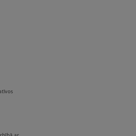
atīvos
rbībā ar