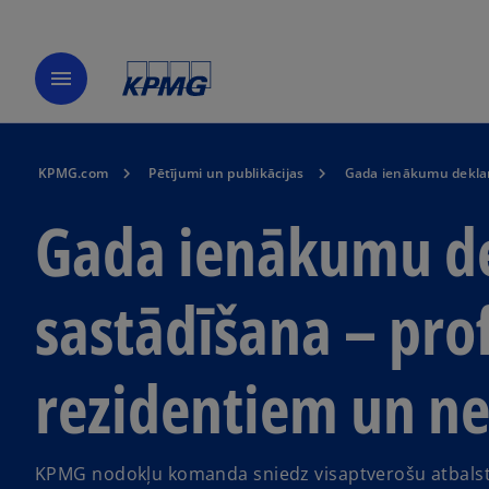
menu
KPMG.com
Pētījumi un publikācijas
Gada ienākumu deklarā
Gada ienākumu de
sastādīšana – prof
rezidentiem un n
KPMG nodokļu komanda sniedz visaptverošu atbalstu