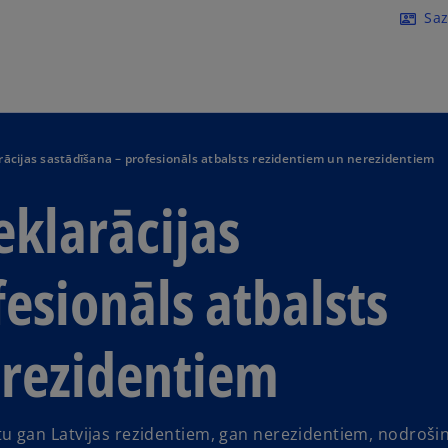
Skip to main content
Saz
contact_mail
cijas sastādīšana – profesionāls atbalsts rezidentiem un nerezidentiem
klarācijas
esionāls atbalsts
erezidentiem
 gan Latvijas rezidentiem, gan nerezidentiem, nodroši