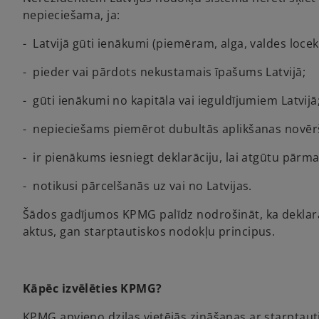
nepieciešama, ja:
- Latvijā gūti ienākumi (piemēram, alga, valdes locekļ
- pieder vai pārdots nekustamais īpašums Latvijā;
- gūti ienākumi no kapitāla vai ieguldījumiem Latvijā
- nepieciešams piemērot dubultās aplikšanas novēr
- ir pienākums iesniegt deklarāciju, lai atgūtu pārm
- notikusi pārcelšanās uz vai no Latvijas.
Šādos gadījumos KPMG palīdz nodrošināt, ka deklarāc
aktus, gan starptautiskos nodokļu principus.
Kāpēc izvēlēties KPMG?
KPMG apvieno dziļas vietējās zināšanas ar starptauti