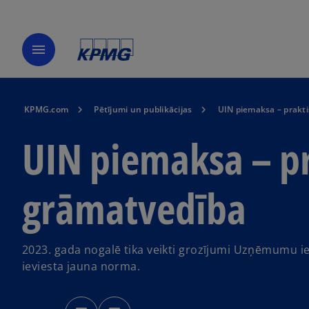
menu
KPMG.com
Pētījumi un publikācijas
UIN piemaksa – prakti
UIN piemaksa – pr
grāmatvedība
2023. gada nogalē tika veikti grozījumi Uzņēmumu i
ieviesta jauna norma.
o
o
p
p