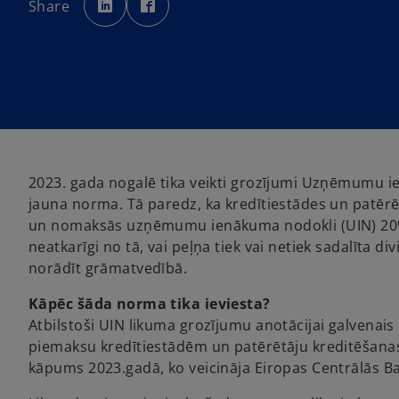
Share
e
e
n
n
s
s
i
i
n
n
a
a
n
n
e
e
w
w
t
t
a
a
b
b
2023. gada nogalē tika veikti grozījumi Uzņēmumu ie
jauna norma. Tā paredz, ka kredītiestādes un patēr
un nomaksās uzņēmumu ienākuma nodokli (UIN) 20% 
neatkarīgi no tā, vai peļņa tiek vai netiek sadalīta 
norādīt grāmatvedībā.
Kāpēc šāda norma tika ieviesta?
Atbilstoši UIN likuma grozījumu anotācijai galvenais
piemaksu kredītiestādēm un patērētāju kreditēšanas
kāpums 2023.gadā, ko veicināja Eiropas Centrālās B