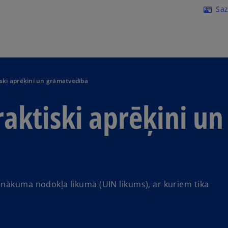
Skip to main content
Saz
contact_mail
ski aprēķini un grāmatvedība
aktiski aprēķini un
enākuma nodokļa likumā (UIN likums), ar kuriem tika