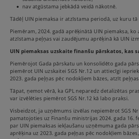
nav atgūstama jebkādā veidā nākotnē.
Tādēļ UIN piemaksa ir atzīstama periodā, uz kuru tā 
Piemēram, 2024. gadā aprēķinātā UIN piemaksa, ko a
atzīstama peļņas vai zaudējumu aprēķinā kā UIN izm
UIN piemaksas uzskaite finanšu pārskatos, kas s
Piemērojot Gada pārskatu un konsolidēto gada pārs
piemērot UIN uzskaitei SGS Nr.12 un attiecīgi iepri
2023. gada peļņas pēc nodokļiem bāzes, atzīt peļņa
Tāpat, ņemot vērā, ka GPL neparedz detalizētas pr
var izvēlēties piemērot SGS Nr.12 kā labo praksi.
Visbeidzot, ja uzņēmums izvēlas nepiemērot SGS Nr.12
pamatojoties uz Finanšu ministrijas 2024. gada 16. fe
par UIN piemaksas iekļaušanu uzņēmuma gada pārsk
aprēķina uz 2023. gada peļņas pēc nodokļiem bāzes,