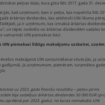
e
dzinātas peļņas daļai, kura gūta līdz 2017. gada 31. dec
n
ācijās, kad uzņēmumi, kam ir peļņa, kas nopelnīta līdz 20
s
gadā ārkārtas dividendes, kas atbilstoši UIN likuma pāre
i
Tādējādi, ja ir uzņēmumi, kas izmaksā ārkārtas dividend
n
ņu”, un tāpēc nodoklis no ārkārtas dividendēm sadales br
a
ms samazināt UIN piemaksas bāzi.
n
e
as UIN piemaksai līdzīgu maksājumu uzskaitei, uzņē
w
t
a
ēnešos maksājamā UIN samazināšanai situācijās, ja u
b
žu gadījumā). Ja uzņēmumam, piemēram, turpmākos gado
gūt.
stoties uz 2023. gada finanšu rezultātu – peļņu pirms
stāde bija sadalījusi ārkārtas dividendes 50 000 EUR (pro
jumu aprēķinā par 2023. gadu), no kuras nomaksāts UIN