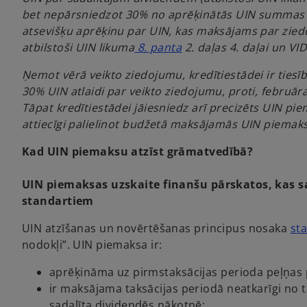
bet nepārsniedzot 30% no aprēķinātās UIN summas 
atsevišķu aprēķinu par UIN, kas maksājams par zi
o
atbilstoši UIN likuma
8. panta
2. daļas 4. daļai un V
p
Ņemot vērā veikto ziedojumu, kredītiestādei ir tiesī
e
30% UIN atlaidi par veikto ziedojumu, proti, februār
n
Tāpat kredītiestādei jāiesniedz arī precizēts UIN p
s
attiecīgi palielinot budžetā maksājamās UIN piemak
i
n
Kad UIN piemaksu atzīst grāmatvedībā?
a
n
UIN piemaksas uzskaite finanšu pārskatos, kas s
e
standartiem
w
t
UIN atzīšanas un novērtēšanas principus nosaka
st
a
nodokļi”. UIN piemaksa ir:
b
aprēķināma uz pirmstaksācijas perioda peļņas
ir maksājama taksācijas periodā neatkarīgi no t
sadalīta dividendēs nākotnē;