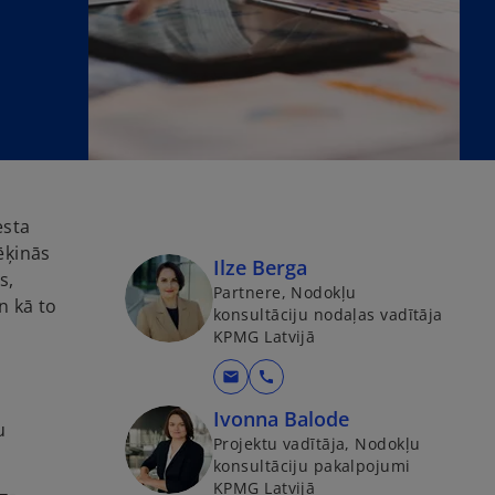
esta
ēķinās
Ilze Berga
s,
Partnere, Nodokļu
n kā to
konsultāciju nodaļas vadītāja
KPMG Latvijā
mail
call
Ivonna Balode
u
Projektu vadītāja, Nodokļu
konsultāciju pakalpojumi
KPMG Latvijā