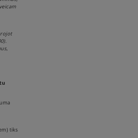
eveicam
ērojot
0).
mus,
tu
kuma
em) tiks