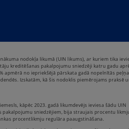
nākuma nodokļa likumā (UIN likums), ar kuriem tika ievi
ētāju kreditēšanas pakalpojumu sniedzēji katru gadu apr
apmērā no iepriekšējā pārskata gadā nopelnītās peļņa
dividendēs. Izskatām, kā šis nodoklis piemērojams praksē u
 iemesls, kāpēc 2023. gadā likumdevējs ieviesa šādu UIN
 pakalpojumu sniedzējiem, bija straujais procentu likmj
ankas procentlikmju regulāra paaugstināšana.