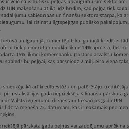
ms ir veicinājis būtisku peļņas pieaugumu šim sektoram.
dz UIN maksāšanu atlikt līdz brīdim, kad peļņa tiek sadal
sadalījumu sabiedrības un finanšu sektora starpā, kā ar
augumu, lai risinātu ilgtspējīgas publisko pakalpojum
.
ietuvā un Igaunijā, komentējot, ka Igaunijā kredītiestād
 šobrīd tiek piemērota nodokļa likme 14% apmērā, bet no
tandarta 15% likmei komercbanku (tostarp ārvalstu kome
vu sabiedrību peļņai, kas pārsniedz 2 milj. eiro vienā taks
sniedzēji, kā arī kredītiestāžu un patērētāju kreditētāju
c pirmstaksācijas gada (iepriekšējais finanšu pārskata g
iedz Valsts ieņēmumu dienestam taksācijas gada UIN
c līdz tā mēneša 23. datumam, kas ir nākamais pēc mēn
rēķins.
iepriekšējā pārskata gada peļņas vai zaudējumu aprēķin