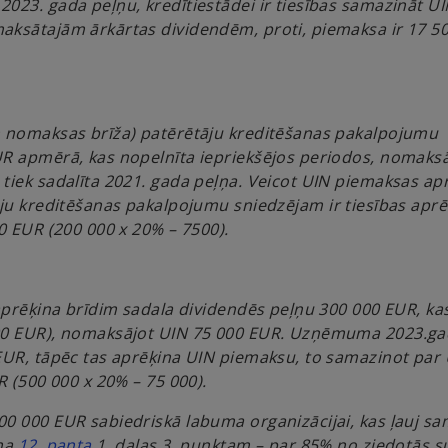
023. gada peļņu, kredītiestādei ir tiesības samazināt U
aksātajām ārkārtas dividendēm, proti, piemaksa ir 17 5
n nomaksas brīža) patērētāju kreditēšanas pakalpojumu
UR apmērā, kas nopelnīta iepriekšējos periodos, nomaks
tiek sadalīta 2021. gada peļņa. Veicot UIN piemaksas ap
tāju kreditēšanas pakalpojumu sniedzējam
ir tiesības apr
0 EUR (200 000 x 20% – 7500).
 aprēķina brīdim sadala dividendēs peļņu 300 000 EUR, ka
000 EUR), nomaksājot UIN 75 000 EUR. Uzņēmuma 2023.g
EUR, tāpēc tas aprēķina UIN piemaksu, to samazinot par 
R (500 000 x 20% – 75 000).
0 000 EUR sabiedriskā labuma organizācijai, kas ļauj sa
o
uma
12. panta
1. daļas 3. punktam – par 85% no ziedotās 