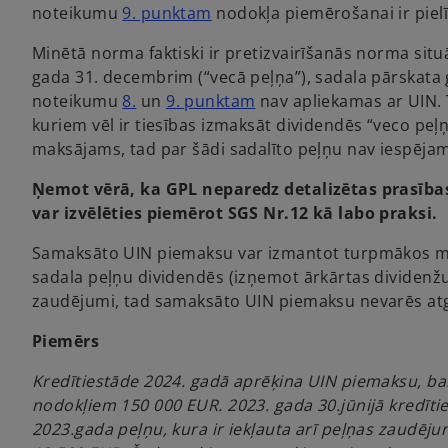
o
noteikumu
9. punktam
nodokļa piemērošanai ir pielī
p
Minētā norma faktiski ir pretizvairīšanās norma situ
e
gada 31. decembrim (“vecā peļņa”), sadala pārskata 
n
o
o
noteikumu
8.
un
9. punktam
nav apliekamas ar UIN. 
s
p
p
kuriem vēl ir tiesības izmaksāt dividendēs “veco peļ
i
e
e
maksājams, tad par šādi sadalīto peļņu nav iespēja
n
n
n
a
Ņemot vērā, ka GPL neparedz detalizētas prasīb
s
s
n
var izvēlēties piemērot SGS Nr.12 kā labo praksi.
i
i
e
n
n
w
Samaksāto UIN piemaksu var izmantot turpmākos m
a
a
t
sadala peļņu dividendēs (izņemot ārkārtas dividen
n
n
a
zaudējumi, tad samaksāto UIN piemaksu nevarēs at
e
e
b
w
w
Piemērs
t
t
Kredītiestāde 2024. gadā aprēķina UIN piemaksu, bal
a
a
nodokļiem 150 000 EUR. 2023. gada 30.jūnijā kredītie
b
b
2023.gada peļņu, kura ir iekļauta arī peļņas zaudē