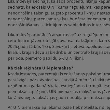
Likumdevējs secināja, ka šāds procentu likmju kāpu
secināts, ka esošais UIN likuma regulējums, kas pare
nenodrošina taisnīgu augsto procentu likmju nastas 
nenodrošina paredzamu valsts budžeta ieņēmumu pie
nodrošināšanas izaicinājumus sabiedrības interesēs
Likumdevējs anotācijā atsaucas arī uz regulējumiem L
ceturksni ir jāveic obligāts avansa maksājums, kam
2025.gada tā būs 18%. Savukārt Lietuvā papildus s
filiāļu), krājaizdevu sabiedrību un centrālo krājaizde
periodā, piemēro papildu 5% UIN likmi.
Kā tiek rēķināta UIN piemaksa?
Kredītiestādes, patērētāju kreditēšanas pakalpojumu 
pastāvīgās pārstāvniecības Latvijā 4 mēnešu laikā pē
uzņēmuma gada pārskata iesniegšanas termiņā iesn
piemaksas aprēķinu. UIN piemaksas maksājums jāvei
kurā iesniegts taksācijas gada nodokļa piemaksas ap
Ar UIN piemaksu apliekamā bāze tiek noteikta, no 