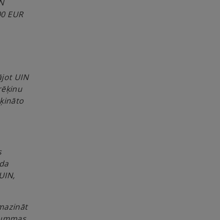
IN
00 EUR
ājot UIN
rēķinu
ēķināto
s
ada
UIN,
mazināt
summas,