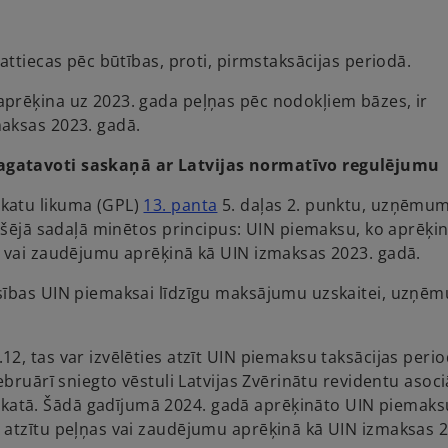
i
n
a
attiecas pēc būtības, proti, pirmstaksācijas periodā.
n
e
prēķina uz 2023. gada peļņas pēc nodokļiem bāzes, ir
w
aksas 2023. gadā.
t
agatavoti saskaņā ar Latvijas normatīvo regulējumu
a
b
o
katu likuma (GPL)
13. panta
5. daļas 2. punktu, uzņēmum
p
ekšējā sadaļā minētos principus: UIN piemaksu, ko aprēķi
e
s vai zaudējumu aprēķinā kā UIN izmaksas 2023. gadā.
n
asības UIN piemaksai līdzīgu maksājumu uzskaitei, uzņē
s
i
n
, tas var izvēlēties atzīt UIN piemaksu taksācijas perio
a
bruārī sniegto vēstuli Latvijas Zvērinātu revidentu asociā
n
atā. Šādā gadījumā 2024. gadā aprēķināto UIN piemaks
e
 atzītu peļņas vai zaudējumu aprēķinā kā UIN izmaksas 
w