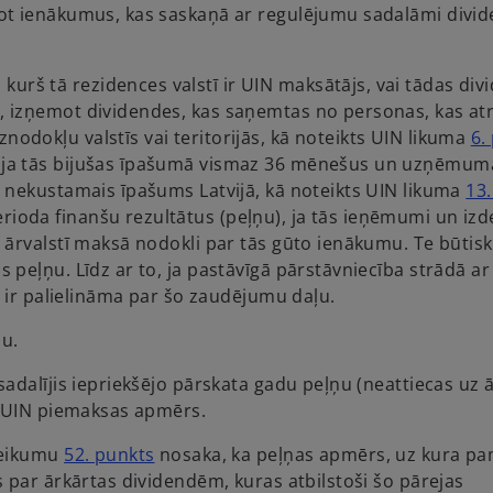
ot ienākumus, kas saskaņā ar regulējumu sadalāmi divi
urš tā rezidences valstī ir UIN maksātājs, vai tādas div
is, izņemot dividendes, kas saņemtas no personas, kas at
nodokļu valstīs vai teritorijās, kā noteikts UIN likuma
6.
s, ja tās bijušas īpašumā vismaz 36 mēnešus un uzņēmum
nav nekustamais īpašums Latvijā, kā noteikts UIN likuma
13.
erioda finanšu rezultātus (peļņu), ja tās ieņēmumi un iz
ba ārvalstī maksā nodokli par tās gūto ienākumu. Te būtisk
is peļņu. Līdz ar to, ja pastāvīgā pārstāvniecība strādā ar
ir palielināma par šo zaudējumu daļu.
su.
adalījis iepriekšējo pārskata gadu peļņu (neattiecas uz 
s UIN piemaksas apmērs.
o
teikumu
52. punkts
nosaka, ka peļņas apmērs, uz kura p
p
 par ārkārtas dividendēm, kuras atbilstoši šo pārejas