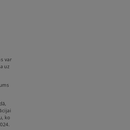
s var
na uz
mums
dā,
cijai
u, ko
2024.