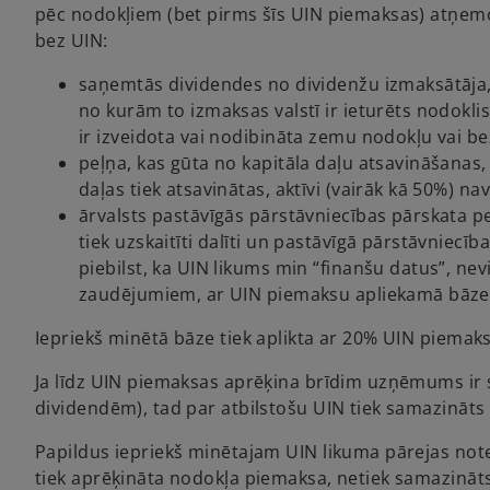
pēc nodokļiem (bet pirms šīs UIN piemaksas) atņem
bez UIN:
saņemtās dividendes no dividenžu izmaksātāja, k
no kurām to izmaksas valstī ir ieturēts nodokl
ir izveidota vai nodibināta zemu nodokļu vai bez
peļņa, kas gūta no kapitāla daļu atsavināšana
daļas tiek atsavinātas, aktīvi (vairāk kā 50%) 
ārvalsts pastāvīgās pārstāvniecības pārskata p
tiek uzskaitīti dalīti un pastāvīgā pārstāvniecī
piebilst, ka UIN likums min “finanšu datus”, nev
zaudējumiem, ar UIN piemaksu apliekamā bāze 
Iepriekš minētā bāze tiek aplikta ar 20% UIN piemak
Ja līdz UIN piemaksas aprēķina brīdim uzņēmums ir s
dividendēm), tad par atbilstošu UIN tiek samazināt
Papildus iepriekš minētajam UIN likuma pārejas no
tiek aprēķināta nodokļa piemaksa, netiek samazināts