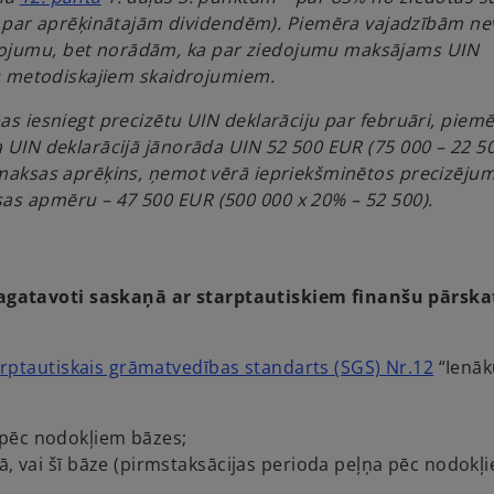
p
par aprēķinātajām dividendēm). Piemēra vajadzībām n
e
edojumu, bet norādām, ka par ziedojumu maksājams UIN
n
ID metodiskajiem skaidrojumiem.
s
bas iesniegt precizētu UIN deklarāciju par februāri, piem
i
a UIN deklarācijā jānorāda UIN 52 500 EUR (75 000 – 22 50
n
iemaksas aprēķins, ņemot vērā iepriekšminētos precizēju
a
sas apmēru – 47 500 EUR (500 000 x 20% – 52 500).
n
e
w
t
agatavoti saskaņā ar starptautiskiem finanšu pārska
a
b
o
arptautiskais grāmatvedības standarts (SGS) Nr.12
“Ienā
p
e
 pēc nodokļiem bāzes;
n
ā, vai šī bāze (pirmstaksācijas perioda peļņa pēc nodokļi
s