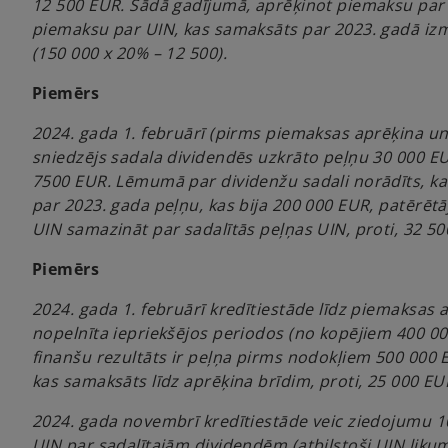
12 500 EUR. Šādā gadījumā, aprēķinot piemaksu par 2
piemaksu par UIN, kas samaksāts par 2023. gadā izm
(150 000 x 20% – 12 500).
Piemērs
2024. gada 1. februārī (pirms piemaksas aprēķina u
sniedzējs sadala dividendēs uzkrāto peļņu 30 000 E
7500 EUR. Lēmumā par dividenžu sadali norādīts, ka 
par 2023. gada peļņu, kas bija 200 000 EUR, patērē
UIN samazināt par sadalītās peļņas UIN, proti, 32 50
Piemērs
2024. gada 1. februārī kredītiestāde līdz piemaksas
nopelnīta iepriekšējos periodos (no kopējiem 400 
finanšu rezultāts ir peļņa pirms nodokļiem 500 000 
kas samaksāts līdz aprēķina brīdim, proti, 25 000 EU
2024. gada novembrī kredītiestāde veic ziedojumu 10
UIN par sadalītajām dividendēm (atbilstoši UIN lik