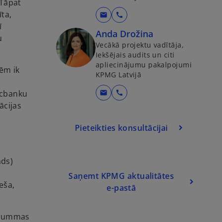
 Tāpat
īta,
mail
call
ī
Anda Drožina
u
Vecākā projektu vadītāja,
Iekšējais audits un citi
apliecinājumu pakalpojumi
ēm ik
KPMG Latvijā
o
rcbanku
mail
call
p
ācijas
e
Pieteikties konsultācijai
n
s
i
ads)
n
a
Saņemt KPMG aktualitātes
eša,
n
e-pastā
e
w
a summas