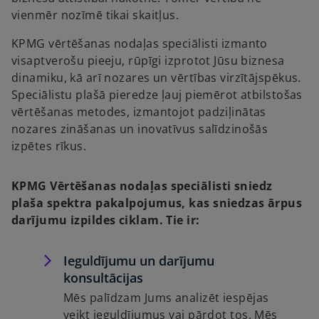
vienmēr nozīmē tikai skaitļus.
KPMG vērtēšanas nodaļas speciālisti izmanto
visaptverošu pieeju, rūpīgi izprotot Jūsu biznesa
dinamiku, kā arī nozares un vērtības virzītājspēkus.
Speciālistu plašā pieredze ļauj piemērot atbilstošas
vērtēšanas metodes, izmantojot padziļinātas
nozares zināšanas un inovatīvus salīdzinošās
izpētes rīkus.
KPMG Vērtēšanas nodaļas speciālisti sniedz
plaša spektra pakalpojumus, kas sniedzas ārpus
darījumu izpildes ciklam. Tie ir:
Ieguldījumu un darījumu
konsultācijas
Mēs palīdzam Jums analizēt iespējas
veikt ieguldījumus vai pārdot tos. Mēs