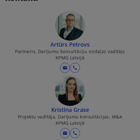
Artūrs Petrovs
Partneris, Darījumu konsultāciju nodaļas vadītājs
KPMG Latvijā
mail
call
Kristīna Grase
Projektu vadītāja, Darījumu konsultācijas, M&A
KPMG Latvijā
mail
call