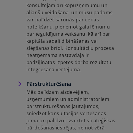
konsultējam arī kopuzņēmumu un
alianšu veidošanā, un mūsu padoms
var palīdzēt sarunās par cenas
noteikšanu, pieņemot gala lēmumu
par ieguldījuma veikšanu, kā arī par
kapitāla sadali dibināšanas vai
slēgšanas brīdī. Konsultāciju procesa
neatņemama sastāvdaļa ir
padziļinātās izpētes darba rezultātu
integrēšana vērtējumā.
Pārstrukturēšana
Mēs palīdzam aizdevējiem,
uzņēmumiem un administratoriem
pārstrukturēšanas jautājumos,
sniedzot konsultācijas vērtēšanas
jomā un palīdzot izvērtēt stratēģiskas
pārdošanas iespējas, ņemot vērā