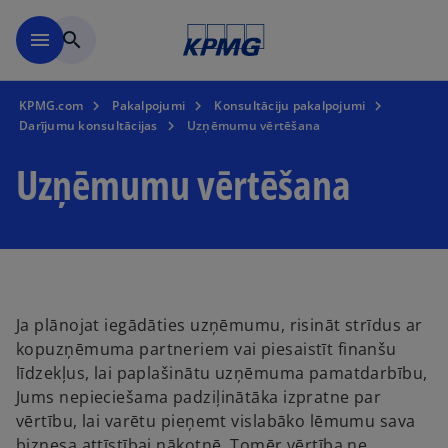
Skip to main content
menu
search
KPMG.com
Pakalpojumi
Konsultāciju pakalpojumi
Darījumu konsultācijas
Uzņēmumu vērtēšana
Uzņēmumu vērtēšana
Ja plānojat iegādāties uzņēmumu, risināt strīdus ar
kopuzņēmuma partneriem vai piesaistīt finanšu
līdzekļus, lai paplašinātu uzņēmuma pamatdarbību,
Jums nepieciešama padziļinātāka izpratne par
vērtību, lai varētu pieņemt vislabāko lēmumu sava
biznesa attīstībai nākotnē. Tomēr vērtība ne