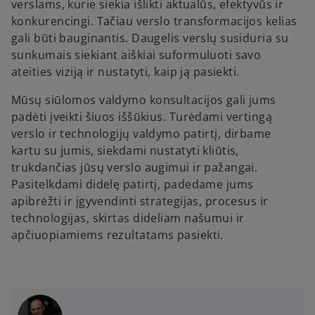
verslams, kurie siekia išlikti aktualūs, efektyvūs ir
konkurencingi. Tačiau verslo transformacijos kelias
gali būti bauginantis. Daugelis verslų susiduria su
sunkumais siekiant aiškiai suformuluoti savo
ateities viziją ir nustatyti, kaip ją pasiekti.
Mūsų siūlomos valdymo konsultacijos gali jums
padėti įveikti šiuos iššūkius. Turėdami vertingą
verslo ir technologijų valdymo patirtį, dirbame
kartu su jumis, siekdami nustatyti kliūtis,
trukdančias jūsų verslo augimui ir pažangai.
Pasitelkdami didelę patirtį, padedame jums
apibrėžti ir įgyvendinti strategijas, procesus ir
technologijas, skirtas dideliam našumui ir
apčiuopiamiems rezultatams pasiekti.