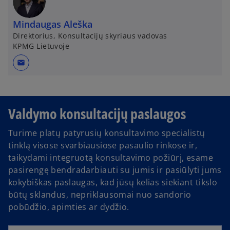
Mindaugas Aleška
Direktorius, Konsultacijų skyriaus vadovas
KPMG Lietuvoje
mail
Valdymo konsultacijų paslaugos
Turime platų patyrusių konsultavimo specialistų
tinklą visose svarbiausiose pasaulio rinkose ir,
taikydami integruotą konsultavimo požiūrį, esame
pasirengę bendradarbiauti su jumis ir pasiūlyti jums
kokybiškas paslaugas, kad jūsų kelias siekiant tikslo
būtų sklandus, nepriklausomai nuo sandorio
pobūdžio, apimties ar dydžio.