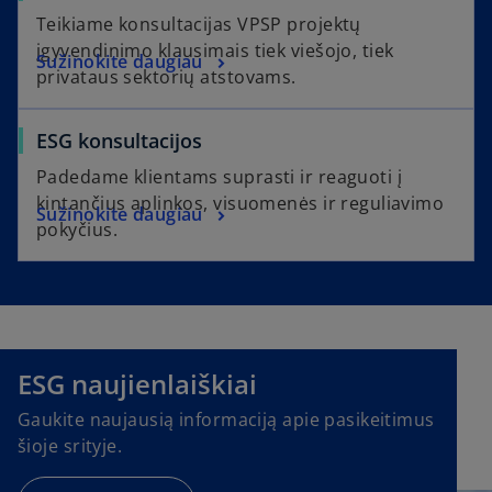
Teikiame konsultacijas VPSP projektų
įgyvendinimo klausimais tiek viešojo, tiek
Sužinokite daugiau
privataus sektorių atstovams.
ESG konsultacijos
Padedame klientams suprasti ir reaguoti į
kintančius aplinkos, visuomenės ir reguliavimo
Sužinokite daugiau
pokyčius.
o
p
e
ESG naujienlaiškiai
n
Gaukite naujausią informaciją apie pasikeitimus
s
šioje srityje.
i
n