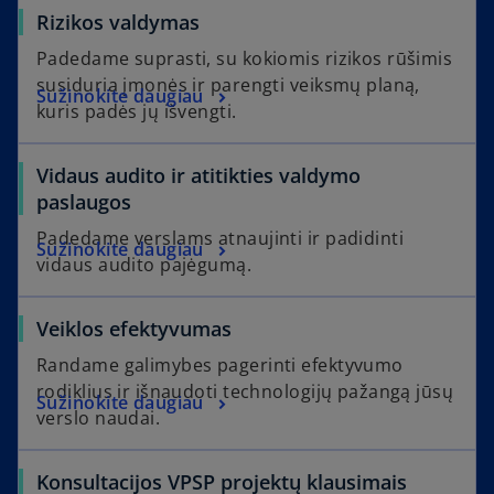
Rizikos valdymas
Padedame suprasti, su kokiomis rizikos rūšimis
susiduria įmonės ir parengti veiksmų planą,
Sužinokite daugiau
kuris padės jų išvengti.
Vidaus audito ir atitikties valdymo
paslaugos
Padedame verslams atnaujinti ir padidinti
Sužinokite daugiau
vidaus audito pajėgumą.
Veiklos efektyvumas
Randame galimybes pagerinti efektyvumo
rodiklius ir išnaudoti technologijų pažangą jūsų
Sužinokite daugiau
verslo naudai.
Konsultacijos VPSP projektų klausimais