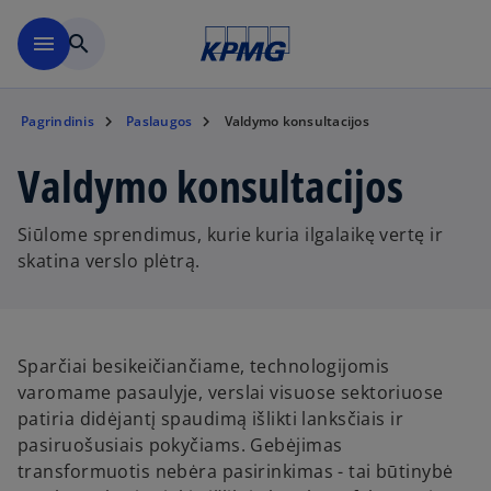
Skip to main content
menu
search
Pagrindinis
Paslaugos
Valdymo konsultacijos
Valdymo konsultacijos
Siūlome sprendimus, kurie kuria ilgalaikę vertę ir
skatina verslo plėtrą.
Sparčiai besikeičiančiame, technologijomis
varomame pasaulyje, verslai visuose sektoriuose
patiria didėjantį spaudimą išlikti lanksčiais ir
pasiruošusiais pokyčiams. Gebėjimas
transformuotis nebėra pasirinkimas - tai būtinybė