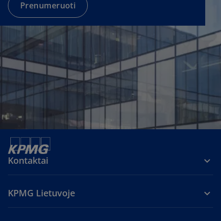
a
Prenumeruoti
n
e
w
t
a
b
Kontaktai
KPMG Lietuvoje