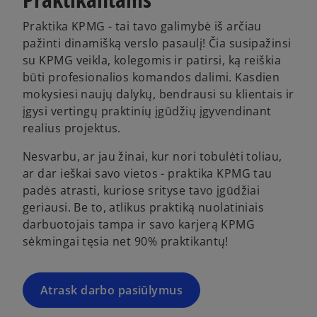
Praktika KPMG - tai tavo galimybė iš arčiau
pažinti dinamišką verslo pasaulį! Čia susipažinsi
su KPMG veikla, kolegomis ir patirsi, ką reiškia
būti profesionalios komandos dalimi. Kasdien
mokysiesi naujų dalykų, bendrausi su klientais ir
įgysi vertingų praktinių įgūdžių įgyvendinant
realius projektus.
Nesvarbu, ar jau žinai, kur nori tobulėti toliau,
ar dar ieškai savo vietos - praktika KPMG tau
padės atrasti, kuriose srityse tavo įgūdžiai
geriausi. Be to, atlikus praktiką nuolatiniais
darbuotojais tampa ir savo karjerą KPMG
sėkmingai tęsia net 90% praktikantų!
Atrask darbo pasiūlymus