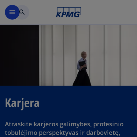
Skip to main content
menu
search
Karjera
Atraskite karjeros galimybes, profesinio
tobulėjimo perspektyvas ir darbovietę,