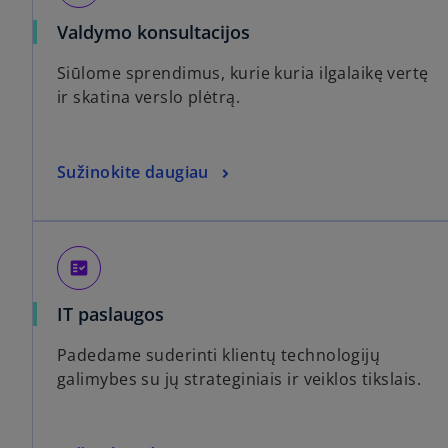
Valdymo konsultacijos
Siūlome sprendimus, kurie kuria ilgalaikę vertę
ir skatina verslo plėtrą.
Sužinokite daugiau
fact_check
IT paslaugos
Padedame suderinti klientų technologijų
galimybes su jų strateginiais ir veiklos tikslais.