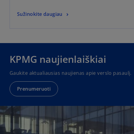
Sužinokite daugiau
o
p
e
KPMG naujienlaiškiai
n
s
Gaukite aktualiausias naujienas apie verslo pasaulį.
i
n
a
Prenumeruoti
n
e
w
t
a
b