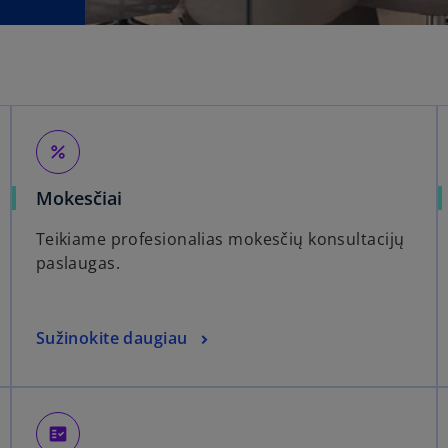
percent
Mokesčiai
Teikiame profesionalias mokesčių konsultacijų
paslaugas.
Sužinokite daugiau
fact_check