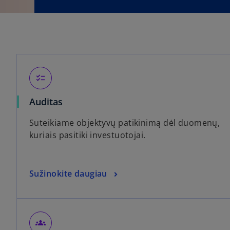
checklist
Auditas
Suteikiame objektyvų patikinimą dėl duomenų,
kuriais pasitiki investuotojai.
Sužinokite daugiau
groups