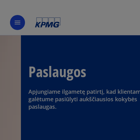
menu
Paslaugos
Apjungiame ilgametę patirtį, kad klienta
galėtume pasiūlyti aukščiausios kokybės
paslaugas.