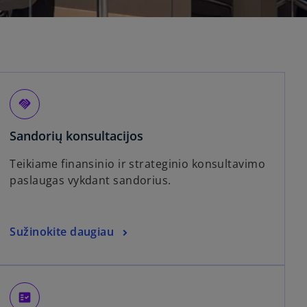
handshake
Sandorių konsultacijos
Teikiame finansinio ir strateginio konsultavimo
paslaugas vykdant sandorius.
Sužinokite daugiau
fact_check