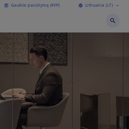
Gaukite pasiūlymą (RFP)
Lithuania (LT)
assignment
language
expand_more
search