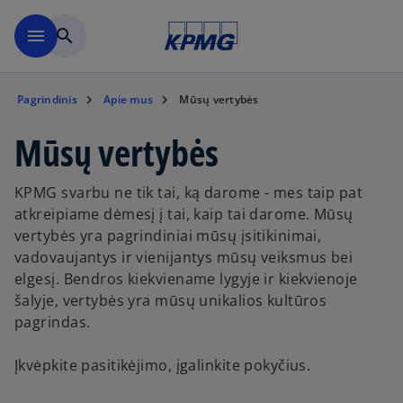
Skip to main content
menu
search
Pagrindinis
Apie mus
Mūsų vertybės
Mūsų vertybės
KPMG svarbu ne tik tai, ką darome - mes taip pat
atkreipiame dėmesį į tai, kaip tai darome. Mūsų
vertybės yra pagrindiniai mūsų įsitikinimai,
vadovaujantys ir vienijantys mūsų veiksmus bei
elgesį. Bendros kiekviename lygyje ir kiekvienoje
šalyje, vertybės yra mūsų unikalios kultūros
pagrindas.
Įkvėpkite pasitikėjimo, įgalinkite pokyčius.