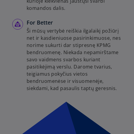
kurioje kiekvienas jaustųsi svarbi
komandos dalis.
For Better
Ši mūsų vertybė reiškia ilgalaikį požiūrį
net ir kasdieniuose pasirinkimuose, nes
norime sukurti dar stipresnę KPMG
bendruomenę. Niekada nepamirštame
savo vaidmens svarbos kuriant
pasitikėjimą verslu. Darome tvarius,
teigiamus pokyčius vietos
bendruomenėse ir visuomenėje,
siekdami, kad pasaulis taptų geresnis.