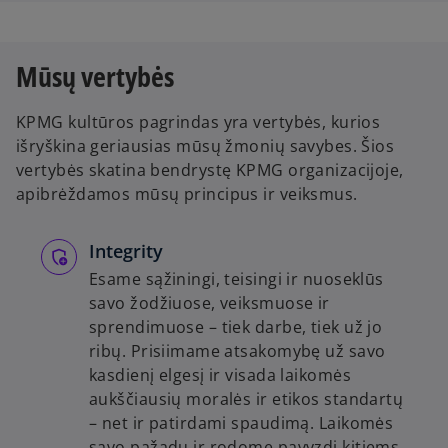
Mūsų vertybės
KPMG kultūros pagrindas yra vertybės, kurios
išryškina geriausias mūsų žmonių savybes. Šios
vertybės skatina bendrystę KPMG organizacijoje,
apibrėždamos mūsų principus ir veiksmus.
Integrity
Esame sąžiningi, teisingi ir nuoseklūs
savo žodžiuose, veiksmuose ir
sprendimuose – tiek darbe, tiek už jo
ribų. Prisiimame atsakomybę už savo
kasdienį elgesį ir visada laikomės
aukščiausių moralės ir etikos standartų
– net ir patirdami spaudimą. Laikomės
savo pažadų ir rodome pavyzdį kitiems.