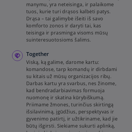
manymu, yra neteisinga, ir palaikome
tuos, kurie turi drąsos kalbėti patys.
Drąsa – tai galimybė išeiti iš savo
komforto zonos ir daryti tai, kas
teisinga ir prasminga visoms mūsų
suinteresuotosioms šalims.
Together
Viską, ką galime, darome kartu:
komandose, tarp komandų ir dirbdami
su kitais už mūsų organizacijos ribų.
Darbas kartu yra svarbus, nes žinome,
kad bendradarbiavimas formuoja
nuomonę ir skatina kūrybiškumą.
Priimame žmones, turinčius skirtingą
išsilavinimą, įgūdžius, perspektyvas ir
gyvenimo patirtį, ir užtikriname, kad jie
būtų išgirsti. Siekiame sukurti aplinką,