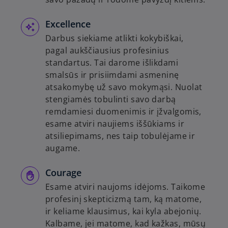
Excellence
Darbus siekiame atlikti kokybiškai,
pagal aukščiausius profesinius
standartus. Tai darome išlikdami
smalsūs ir prisiimdami asmeninę
atsakomybę už savo mokymąsi. Nuolat
stengiamės tobulinti savo darbą
remdamiesi duomenimis ir įžvalgomis,
esame atviri naujiems iššūkiams ir
atsiliepimams, nes taip tobulėjame ir
augame.
Courage
Esame atviri naujoms idėjoms. Taikome
profesinį skepticizmą tam, ką matome,
ir keliame klausimus, kai kyla abejonių.
Kalbame, jei matome, kad kažkas, mūsų