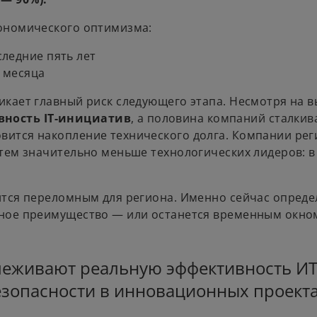
кономического оптимизма:
ледние пять лет
 месяца
икает главный риск следующего этапа. Несмотря на 
вность IT-инициатив
, а половина компаний сталки
ится накопление технического долга. Компании реги
стем значительно меньше технологических лидеров: 
ится переломным для региона. Именно сейчас опреде
тное преимущество — или останется временным окно
леживают реальную эффективность ИТ
зопасности в инновационных проекта