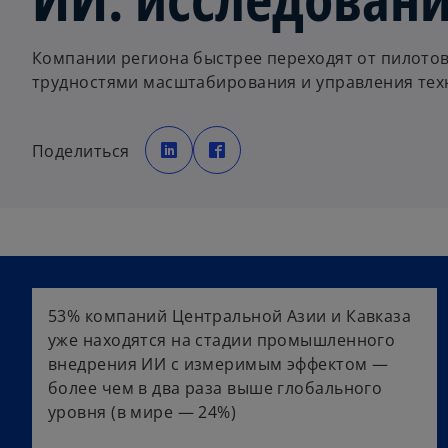
Компании региона быстрее переходят от пилото
трудностями масштабирования и управления те
o
o
p
p
Поделиться
e
e
n
n
s
s
i
i
n
n
a
a
n
n
e
e
w
w
t
t
a
a
b
b
53% компаний Центральной Азии и Кавказа
уже находятся на стадии промышленного
внедрения ИИ с измеримым эффектом —
более чем в два раза выше глобального
уровня (в мире — 24%)