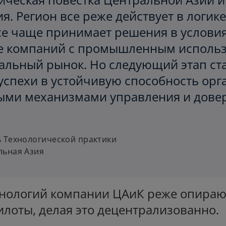
я. Регион все реже действует в логик
се чаще принимает решения в условия
ле компаний с промышленным исполь
альный рынок. Но следующий этап ст
спехи в устойчивую способность орга
лыми механизмами управления и дове
ь Технологической практики
льная Азия
хнологий компании ЦАиК реже опираю
лоты, делая это децентрализованно.