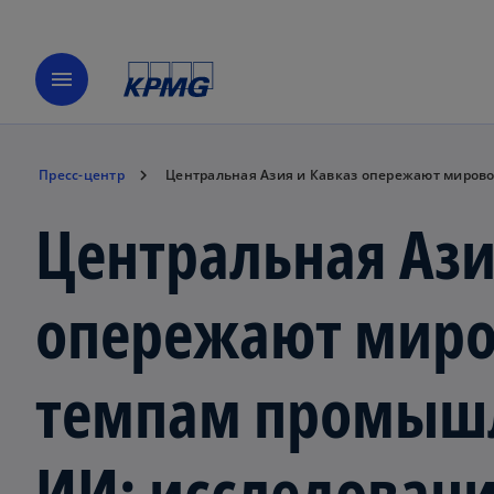
menu
Пресс-центр
Центральная Азия и Кавказ опережают миров
Центральная Ази
опережают миро
темпам промышл
ИИ: исследован