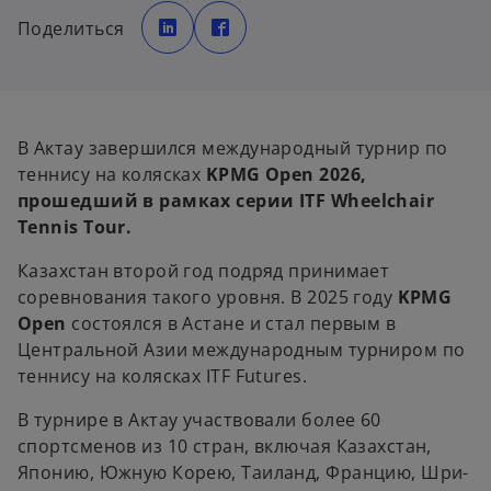
o
o
p
p
Поделиться
e
e
n
n
s
s
i
i
n
n
a
a
n
n
e
e
w
w
В Актау завершился международный турнир по
t
t
a
a
теннису на колясках
KPMG Open 2026
,
b
b
прошедший в рамках серии ITF Wheelchair
Tennis Tour.
Казахстан второй год подряд принимает
соревнования такого уровня. В 2025 году
KPMG
Open
состоялся в Астане и стал первым в
Центральной Азии международным турниром по
теннису на колясках ITF Futures.
В турнире в Актау участвовали более 60
спортсменов из 10 стран, включая Казахстан,
Японию, Южную Корею, Таиланд, Францию, Шри-