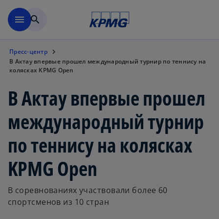
Перейти к основному сод
menu
search
Пресс-центр
В Актау впервые прошел международный турнир по теннису на
колясках KPMG Open
В Актау впервые прошел
международный турнир
по теннису на колясках
KPMG Open
В соревнованиях участвовали более 60
спортсменов из 10 стран