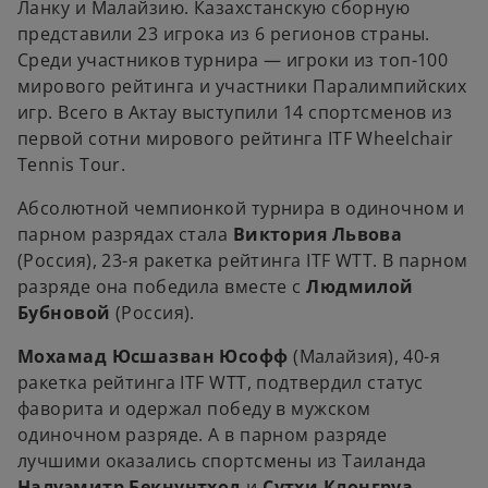
Ланку и Малайзию. Казахстанскую сборную
представили 23 игрока из 6 регионов страны.
Среди участников турнира — игроки из топ-100
мирового рейтинга и участники Паралимпийских
игр. Всего в Актау выступили 14 спортсменов из
первой сотни мирового рейтинга ITF Wheelchair
Tennis Tour.
Абсолютной чемпионкой турнира в одиночном и
парном разрядах стала
Виктория Львова
(Россия), 23-я ракетка рейтинга ITF WTT. В парном
разряде она победила вместе с
Людмилой
Бубновой
(Россия).
Мохамад Юсшазван Юсофф
(Малайзия), 40-я
ракетка рейтинга ITF WTT, подтвердил статус
фаворита и одержал победу в мужском
одиночном разряде. А в парном разряде
лучшими оказались спортсмены из Таиланда
Налуэмитр Бекнунтход
и
Сутхи Клонгруа.