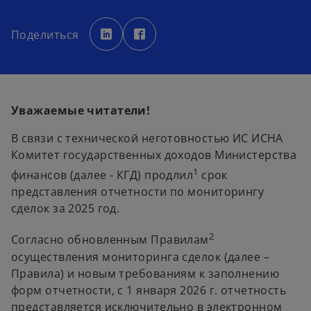
o
o
p
p
Поделиться
e
e
n
n
s
s
i
i
n
n
a
a
n
n
e
e
w
w
Уважаемые читатели!
t
t
a
a
b
b
В связи с технической неготовностью ИС ИСНА
Комитет государственных доходов Министерства
1
финансов (далее - КГД) продлил
срок
представления отчетности по мониторингу
сделок за 2025 год.
2
Согласно обновленным Правилам
осуществления мониторинга сделок (далее –
Правила) и новым требованиям к заполнению
форм отчетности, с 1 января 2026 г. отчетность
представляется исключительно в электронном