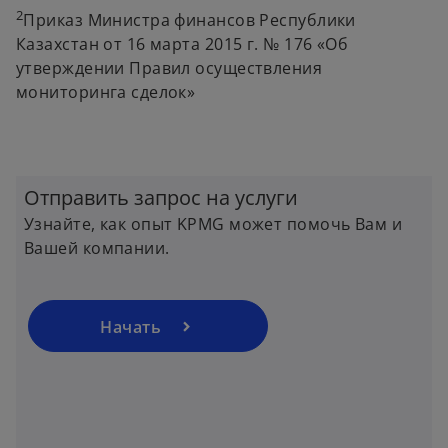
2
Приказ Министра финансов Республики
Казахстан от 16 марта 2015 г. № 176 «Об
утверждении Правил осуществления
мониторинга сделок»
o
p
Отправить запрос на услуги
e
Узнайте, как опыт KPMG может помочь Вам и
n
Вашей компании.
s
i
n
a
Начать
n
e
w
t
a