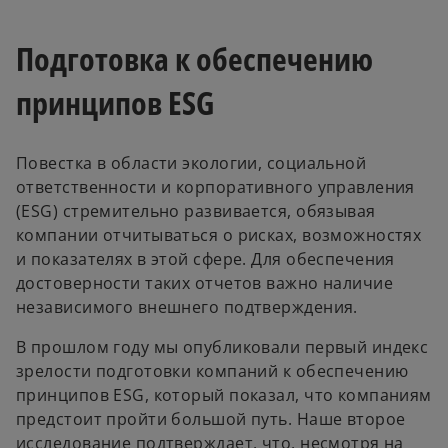
a
a
n
n
e
e
w
w
Подготовка к обеспечению
t
t
a
a
b
b
принципов ESG
Повестка в области экологии, социальной
ответственности и корпоративного управления
(ESG) стремительно развивается, обязывая
компании отчитываться о рисках, возможностях
и показателях в этой сфере. Для обеспечения
достоверности таких отчетов важно наличие
независимого внешнего подтверждения.
В прошлом году мы опубликовали первый индекс
зрелости подготовки компаний к обеспечению
принципов ESG, который показал, что компаниям
предстоит пройти большой путь. Наше второе
исследование подтверждает, что, несмотря на