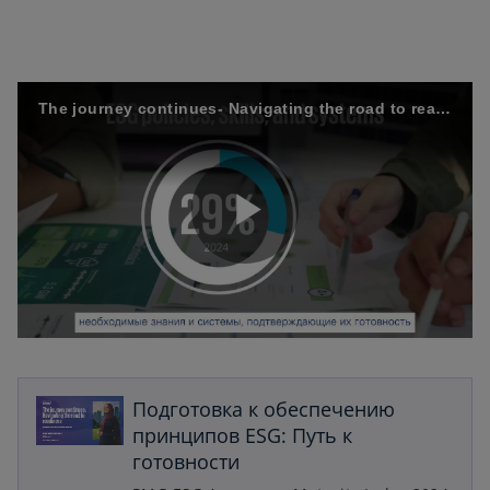
p
e
n
s
The journey continues- Navigating the road to readiness
i
n
a
n
e
P
w
t
a
b
l
o
p
Подготовка к обеспечению
e
принципов ESG: Путь к
n
готовности
a
s
i