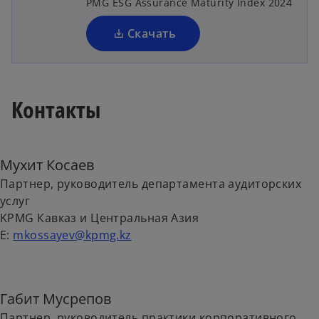
PMG ESG Assurance Maturity Index 2024
n
a
Скачать
n
y
e
w
t
Контакты
a
V
b
Мухит Косаев
Партнер, руководитель департамента аудиторских
i
услуг
KPMG Кавказ и Центральная Азия
E:
mkossayev@kpmg.kz
d
Габит Мусрепов
Партнер, руководитель практики корпоративного