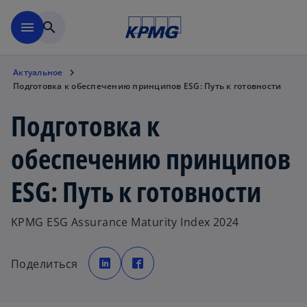
Перейти к основному сод
menu
search
Актуальное
Подготовка к обеспечению принципов ESG: Путь к готовности
Подготовка к
обеспечению принципов
ESG: Путь к готовности
KPMG ESG Assurance Maturity Index 2024
o
o
p
p
Поделиться
e
e
n
n
s
s
i
i
n
n