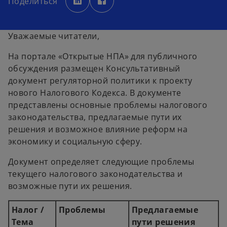
Поделиться
e
e
n
n
s
s
i
i
n
n
a
a
Уважаемые читатели,
n
n
e
e
w
w
На портале «Открытые НПА» для публичного
t
t
a
a
обсуждения размещен Консультативный
b
b
документ регуляторной политики к проекту
нового Налогового Кодекса. В документе
представлены основные проблемы налогового
законодательства, предлагаемые пути их
решения и возможное влияние реформ на
экономику и социальную сферу.
Документ определяет следующие проблемы
текущего налогового законодательства и
возможные пути их решения.
Налог /
Проблемы
Предлагаемые
Тема
пути решения