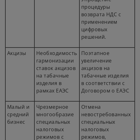
процедуры
возврата НДС с
применением
цифровых
решений.
Акцизы
Необходимость
Поэтапное
гармонизации
увеличение
ставок акцизов
акцизов на
на табачные
табачные изделия
изделия в
в соответствии с
рамках ЕАЭС
Договором о ЕАЭС
Малый и
Чрезмерное
Отмена
средний
многообразие
невостребованных
бизнес
специальных
специальных
налоговых
налоговых
режимов с
режимов,