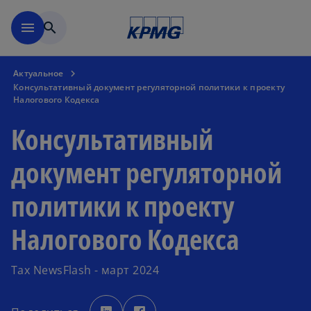
Перейти к основному сод
menu
search
Актуальное
Консультативный документ регуляторной политики к проекту
Налогового Кодекса
Консультативный
документ регуляторной
политики к проекту
Налогового Кодекса
Tax NewsFlash - март 2024
o
o
p
p