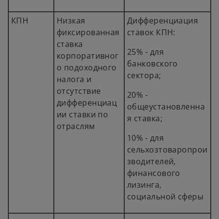
КПН
Низкая
Дифференциация
фиксированная
ставок КПН:
ставка
25% - для
корпоративног
банковского
о подоходного
сектора;
налога и
отсутствие
20% -
дифференциац
общеустановленна
ии ставки по
я ставка;
отраслям
10% - для
сельхозтоваропрои
зводителей,
финансового
лизинга,
социальной сферы