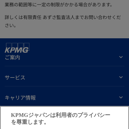
業務の範囲等に一定の制限がかかる場合があります。
詳しくは有限責任 あずさ監査法人までお問い合わせくだ
さい。
ご案内
サービス
キャリア情報
新
新
新
新
新
KPMGジャパンは利用者のプライバシー
し
し
し
し
し
を尊重します。
免責事項
プライバシーポリシー
アクセシビリティー
ヘルプ
通報窓口
い
い
い
い
い