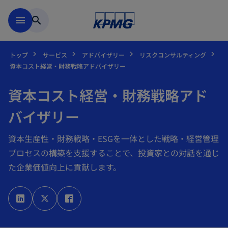
Skip to main content
menu
search
トップ
サービス
アドバイザリー
リスクコンサルティング
資本コスト経営・財務戦略アドバイザリー
資本コスト経営・財務戦略アド
バイザリー
資本生産性・財務戦略・ESGを一体とした戦略・経営管理
プロセスの構築を支援することで、投資家との対話を通じ
た企業価値向上に貢献します。
新
新
新
し
し
し
い
い
い
タ
タ
タ
ブ
ブ
ブ
で
で
で
開
開
開