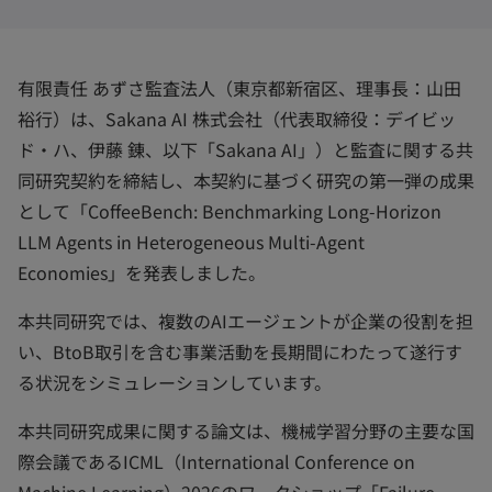
で
で
で
開
開
開
く
く
く
有限責任 あずさ監査法人（東京都新宿区、理事長：山田
裕行）は、Sakana AI 株式会社（代表取締役：デイビッ
ド・ハ、伊藤 錬、以下「Sakana AI」）と監査に関する共
同研究契約を締結し、本契約に基づく研究の第一弾の成果
として「CoffeeBench: Benchmarking Long-Horizon
LLM Agents in Heterogeneous Multi-Agent
Economies」を発表しました。
本共同研究では、複数のAIエージェントが企業の役割を担
い、BtoB取引を含む事業活動を長期間にわたって遂行す
る状況をシミュレーションしています。
本共同研究成果に関する論文は、機械学習分野の主要な国
際会議であるICML（International Conference on