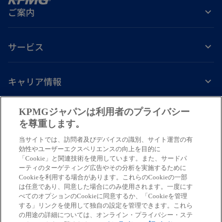
ご案内
サービス
キャリア情報
新
新
新
新
新
KPMGジャパンは利用者のプライバシー
し
し
し
し
し
を尊重します。
免責事項
プライバシーポリシー
アクセシビリティー
ヘルプ
通報窓口
い
い
い
い
い
当サイトでは、訪問者及びデバイスの識別、サイト運営の有
タ
タ
タ
タ
タ
© 2026 KPMG AZSA LLC, a limited liability audit corporation
効性やユーザーエクスペリエンスの向上を目的に
ブ
ブ
ブ
ブ
ブ
「Cookie」と関連技術を使用しています。また、サードパ
incorporated under the Japanese Certified Public Accountants Law and
ーティのターゲティング広告やその分析を実施するために
a member firm of the KPMG global organization of independent member
で
で
で
で
で
Cookieを利用する場合があります。これらのCookieの一部
firms affiliated with KPMG International Limited, a private English
開
開
開
開
開
は任意であり、同意した場合にのみ使用されます。一度にす
company limited by guarantee. All rights reserved. © 2026 KPMG Tax
べてのオプションのCookieに同意するか、「Cookieを管理
く
く
く
く
く
Corporation, a tax corporation incorporated under the Japanese CPTA
する」リンクを使用して独自の設定を管理できます。これら
Law and a member firm of the KPMG global organization of independent
の用途の詳細については、オンライン・プライバシー・ステ