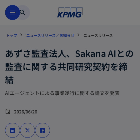
Skip to main content
menu
search
トップ
ニュースリリース／お知らせ
ニュースリリース
あずさ監査法人、Sakana AIとの
監査に関する共同研究契約を締
結
AIエージェントによる事業遂行に関する論文を発表
2026/06/26
event
新
新
新
し
し
し
い
い
い
タ
タ
タ
ブ
ブ
ブ