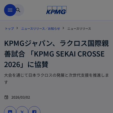
Skip to main content
menu
search
トップ
ニュースリリース／お知らせ
ニュースリリース
KPMGジャパン、ラクロス国際親
善試合 「KPMG SEKAI CROSSE
2026」に協賛
大会を通じて日本ラクロスの発展と次世代支援を推進しま
す
2026/03/02
event
新
新
新
し
し
し