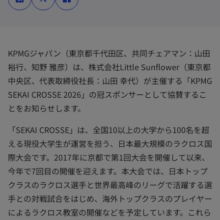
い
い
い
タ
タ
タ
ブ
ブ
ブ
で
で
で
開
開
開
く
く
く
KPMGジャパン（東京都千代田区、共同チェアマン：山田
裕行、知野 雅彦）は、株式会社Little Sunflower（東京都
中央区、代表取締役社長：山田 幸代）が主催する「KPMG
SEKAI CROSSE 2026」の冠スポンサーとして協賛するこ
とをお知らせします。
「SEKAI CROSSE」は、全国10以上の大学から100名を超
える現役大学生が運営を担う、日本最大規模のラクロス国
際大会です。2017年に京都で第1回大会を開催して以来、
今年で7回目の開催を迎えます。本大会では、日本トップ
クラスのラクロス選手と世界最高峰のリーグで活躍する選
手との対戦試合をはじめ、海外トップクラスのプレイヤー
によるラクロス教室の開催などを予定しています。これら