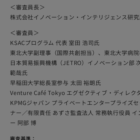
＜審査員長＞
株式会社イノベーション・インテリジェンス研究所
＜審査員＞
KSACプログラム 代表 室田 浩司氏
東北大学副理事（国際共創担当）、東北大学病院教
日本貿易振興機構（JETRO）イノベーション部 
範哉氏
早稲田大学総長室参与 太田 裕朗氏
Venture Café Tokyo エグゼクティブ・ディレ
KPMGジャパン プライベートエンタープライズ
ナー／有限責任 あずさ監査法人 常務執行役員 
ー 阿部 博
審査基準：