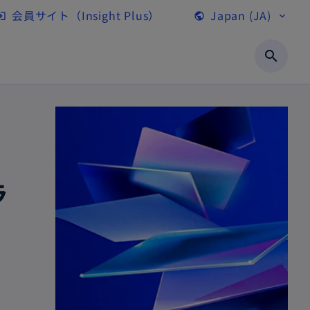
会員サイト（Insight Plus）
Japan (JA)
gin
public
expand_more
新
し
search
い
タ
ブ
で
開
く
ラ