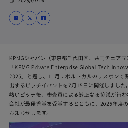
2025/07/16
event
新
新
新
し
し
し
い
い
い
タ
タ
タ
ブ
ブ
ブ
で
で
で
KPMGジャパン（東京都千代田区、共同チェアマ
開
開
開
「KPMG Private Enterprise Global Tech Innov
く
く
く
2025」と題し、11月にポルトガルのリスボン
出するピッチイベントを7月15日に開催しました
熱いピッチ後、審査員による厳正なる協議が行わ
会社が最優秀賞を受賞するとともに、2025年度
お知らせします。