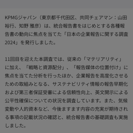
開
開
開
く
く
く
KPMGジャパン（東京都千代田区、共同チェアマン：山田
裕行、知野 雅彦）は、統合報告書をはじめとする各種報
告書の動向に焦点を当てた「日本の企業報告に関する調査
2024」を発行しました。
11回目を迎えた本調査では、従来の「マテリアリティ」
に加え、「戦略と資源配分」、「報告媒体の位置付け」に
焦点を当てた分析を行ったほか、企業報告を高度化させる
ための取組みとなる、サステナビリティ情報の報告早期化
および第三者保証受審による信頼性向上、英文開示による
公平性確保についての状況を調査しています。また、気候
変動や人的資本など、今後ますます内容の充実が期待され
る事項の記載状況の確認と、統合報告書の基礎調査も実施
しました。