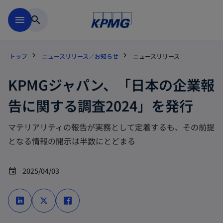
Skip to main content
menu
search
トップ
ニュースリリース／お知らせ
ニュースリリース
KPMGジャパン、「日本の企業報
告に関する調査2024」を発行
マテリアリティの報告が実務として定着するも、その前提
となる情報の開示は半数にとどまる
2025/04/03
event
新
新
新
し
し
し
い
い
い
タ
タ
タ
ブ
ブ
ブ
で
で
で