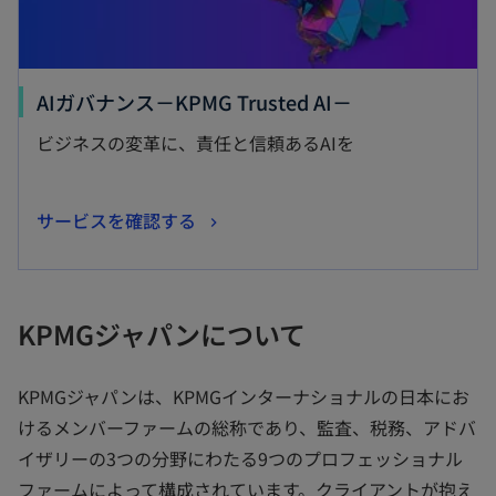
新
AIガバナンス－KPMG Trusted AI－
し
ビジネスの変革に、責任と信頼あるAIを
い
タ
新
サービスを確認する
ブ
し
で
い
開
タ
く
KPMGジャパンについて
ブ
で
KPMGジャパンは、KPMGインターナショナルの日本にお
開
けるメンバーファームの総称であり、監査、税務、アドバ
く
イザリーの3つの分野にわたる9つのプロフェッショナル
ファームによって構成されています。クライアントが抱え