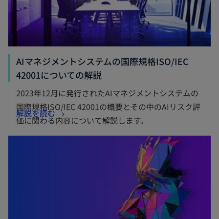
AIマネジメントシステムの国際規格ISO/IEC
新
42001についての解説
し
2023年12月に発行されたAIマネジメントシステムの
い
国際規格ISO/IEC 42001の概要とその中のAIリスク評
新
解説を読む
タ
価に関わる内容について解説します。
し
ブ
新しいタブで開く
い
で
タ
開
ブ
く
で
開
く