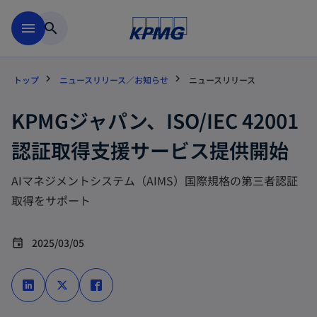
Skip to main content
menu
search
トップ
ニュースリリース／お知らせ
ニュースリリース
KPMGジャパン、ISO/IEC 42001
認証取得支援サービス提供開始
AIマネジメントシステム（AIMS）国際規格の第三者認証
取得をサポート
2025/03/05
event
新
新
新
し
し
し
い
い
い
タ
タ
タ
ブ
ブ
ブ
で
で
で