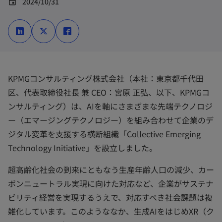
2024/10/31
event
新
新
新
し
し
し
い
い
い
タ
タ
タ
ブ
ブ
ブ
で
で
で
開
開
開
く
く
く
KPMGコンサルティング株式会社（本社：東京都千代田
区、代表取締役社長 兼 CEO：宮原 正弘、以下、KPMGコ
ンサルティング）は、AIを軸にさまざまな先端テクノロジ
ー（エマージングテクノロジー）を組み合わせて企業のデ
ジタル変革を支援する横断組織「Collective Emerging
Technology Initiative」を設立しました。
超高齢化社会の到来にともなう生産年齢人口の減少、カー
ボンニュートラル実現に向けた対応など、企業がサステナ
ビリティ経営を実現するうえで、対応すべき社会課題は複
雑化しています。このようななか、生成AIをはじめXR（ク