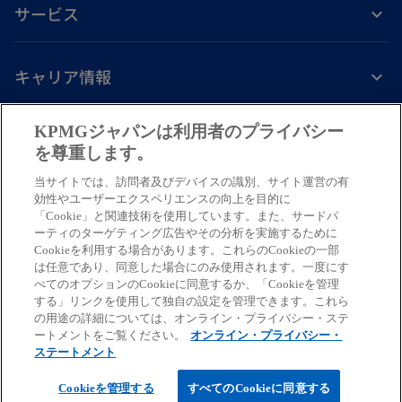
サービス
キャリア情報
新
新
新
新
新
KPMGジャパンは利用者のプライバシー
し
し
し
し
し
を尊重します。
免責事項
プライバシーポリシー
アクセシビリティー
ヘルプ
通報窓口
い
い
い
い
い
当サイトでは、訪問者及びデバイスの識別、サイト運営の有
タ
タ
タ
タ
タ
© 2026 KPMG AZSA LLC, a limited liability audit corporation
効性やユーザーエクスペリエンスの向上を目的に
ブ
ブ
ブ
ブ
ブ
「Cookie」と関連技術を使用しています。また、サードパ
incorporated under the Japanese Certified Public Accountants Law and
ーティのターゲティング広告やその分析を実施するために
a member firm of the KPMG global organization of independent member
で
で
で
で
で
Cookieを利用する場合があります。これらのCookieの一部
firms affiliated with KPMG International Limited, a private English
開
開
開
開
開
は任意であり、同意した場合にのみ使用されます。一度にす
company limited by guarantee. All rights reserved. © 2026 KPMG Tax
べてのオプションのCookieに同意するか、「Cookieを管理
く
く
く
く
く
Corporation, a tax corporation incorporated under the Japanese CPTA
する」リンクを使用して独自の設定を管理できます。これら
Law and a member firm of the KPMG global organization of independent
の用途の詳細については、オンライン・プライバシー・ステ
ートメントをご覧ください。
オンライン・プライバシー・
member firms affiliated with KPMG International Limited, a private
ステートメント
English company limited by guarantee. All rights reserved.
For more detail about the structure of the KPMG global organization
Cookieを管理する
すべてのCookieに同意する
please visit https://kpmg.com/xx/en/misc/governance.html