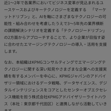
近1～2年で各業界においてビジネス変革が見込まれるユ
ースケースおよびキーテクノロジーを定義する 「マーケ
ットドリブン」と、AIを軸にさまざまなテクノロジーの可
能性・組み合わせを考慮したうえで3～5年先の業界横断
の課題解決シナリオを定義する「テクノロジードリブン」
の2方面からアプローチすることで、より企業が目指す姿
に合わせたエマージングテクノロジーの導入・活用を支援
します。
なお、本組織はKPMGコンサルティングでエマージングテ
クノロジーに関する深い知見やさまざまな企業への支援実
績を有するメンバーを中心に、KPMGジャパンのアドバイ
ザリー領域におけるデータ戦略、データサイエンス、デジ
タルインテリジェンスをコアとしたセンターオブエクセレ
ンス機能を担う株式会社KPMGアドバイザリーライトハウ
ス（本社：東京都千代田区）と連携しながら活動していき
ます。