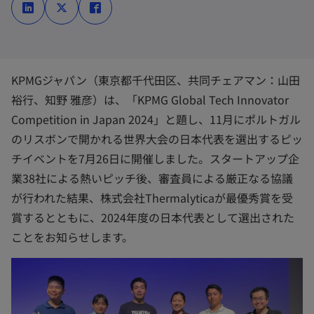
し
し
し
い
い
い
タ
タ
タ
ブ
ブ
ブ
で
で
で
開
開
開
く
く
く
KPMGジャパン（東京都千代田区、共同チェアマン：山田
裕行、知野 雅彦）は、「KPMG Global Tech Innovator
Competition in Japan 2024」と題し、11月にポルトガル
のリスボンで開かれる世界大会の日本代表を選出するピッ
チイベントを7月26日に開催しました。スタートアップ企
業38社による熱いピッチ後、審査員による厳正なる協議
が行われた結果、株式会社Thermalyticaが最優秀賞を受
賞するとともに、2024年度の日本代表として選出された
ことをお知らせします。