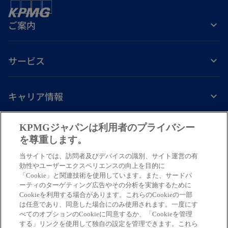
ご案内
サービス
キャリア情報
新
新
新
新
新
KPMGジャパンは利用者のプライバシー
し
し
し
し
し
を尊重します。
免責事項
プライバシーポリシー
アクセシビリティー
ヘルプ
通報窓口
い
い
い
い
い
当サイトでは、訪問者及びデバイスの識別、サイト運営の有
タ
タ
タ
タ
タ
© 2026 KPMG AZSA LLC, a limited liability audit corporation
効性やユーザーエクスペリエンスの向上を目的に
ブ
ブ
ブ
ブ
ブ
「Cookie」と関連技術を使用しています。また、サードパ
incorporated under the Japanese Certified Public Accountants Law and
ーティのターゲティング広告やその分析を実施するために
a member firm of the KPMG global organization of independent member
で
で
で
で
で
Cookieを利用する場合があります。これらのCookieの一部
firms affiliated with KPMG International Limited, a private English
開
開
開
開
開
は任意であり、同意した場合にのみ使用されます。一度にす
company limited by guarantee. All rights reserved. © 2026 KPMG Tax
べてのオプションのCookieに同意するか、「Cookieを管理
く
く
く
く
く
Corporation, a tax corporation incorporated under the Japanese CPTA
する」リンクを使用して独自の設定を管理できます。これら