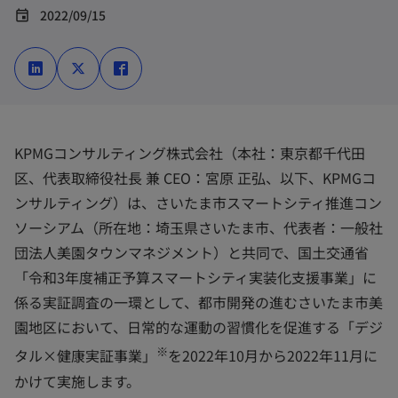
2022/09/15
event
新
新
新
し
し
し
い
い
い
タ
タ
タ
ブ
ブ
ブ
で
で
で
開
開
開
く
く
く
KPMGコンサルティング株式会社（本社：東京都千代田
区、代表取締役社長 兼 CEO：宮原 正弘、以下、KPMGコ
ンサルティング）は、さいたま市スマートシティ推進コン
ソーシアム（所在地：埼玉県さいたま市、代表者：一般社
団法人美園タウンマネジメント）と共同で、国土交通省
「令和3年度補正予算スマートシティ実装化支援事業」に
係る実証調査の一環として、都市開発の進むさいたま市美
園地区において、日常的な運動の習慣化を促進する「デジ
※
タル×健康実証事業」
を2022年10月から2022年11月に
かけて実施します。