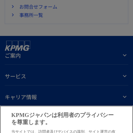
お問合せフォーム
事務所一覧
ご案内
サービス
キャリア情報
新
新
新
新
新
KPMGジャパンは利用者のプライバシー
し
し
し
し
し
を尊重します。
免責事項
プライバシーポリシー
アクセシビリティー
ヘルプ
通報窓口
い
い
い
い
い
当サイトでは、訪問者及びデバイスの識別、サイト運営の有