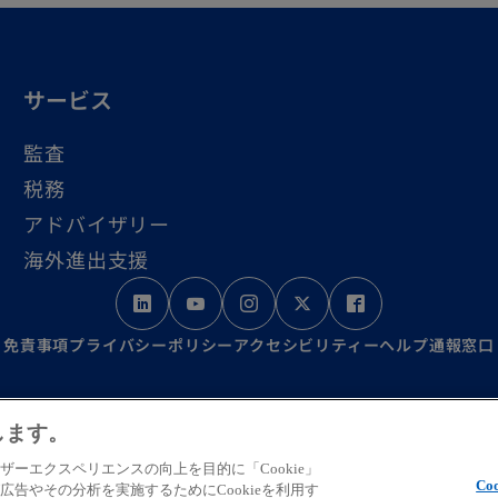
サービス
監査
税務
アドバイザリー
海外進出支援
新
新
新
新
新
し
し
し
し
し
免責事項
プライバシーポリシー
アクセシビリティー
ヘルプ
通報窓口
い
い
い
い
い
タ
タ
タ
タ
タ
ration incorporated under the Japanese Certified Public Ac
します。
ブ
ブ
ブ
ブ
ブ
th KPMG International Limited, a private English company l
r the Japanese CPTA Law and a member firm of the KPMG gl
で
で
で
で
で
ーエクスペリエンスの向上を目的に「Cookie」
Co
告やその分析を実施するためにCookieを利用す
nglish company limited by guarantee. All rights reserved.