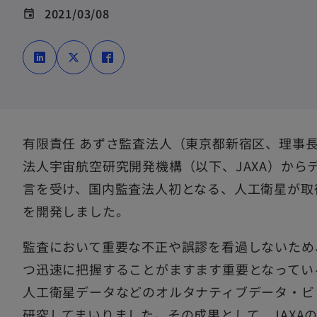
2021/03/08
event
新
新
新
し
し
し
い
い
い
タ
タ
タ
ブ
ブ
ブ
で
で
で
有限責任 あずさ監査法人（東京都新宿区、理事
開
開
開
法人宇宙航空研究開発機構（以下、JAXA）から
く
く
く
言を受け、国内監査法人初となる、人工衛星が取
を開発しました。
監査において重要な不正や誤謬を看過しないため
つ迅速に把握することがますます重要となってい
人工衛星データなどのオルタナティブデータ・ビ
研究してまいりました。その成果として、JAXA