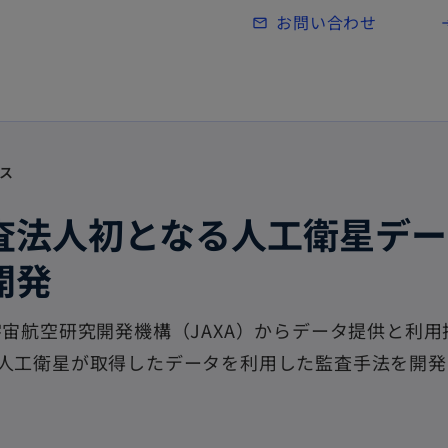
Skip to main content
お問い合わせ
mail_outline
lo
ス
査法人初となる人工衛星デー
開発
宙航空研究開発機構（JAXA）からデータ提供と利用
人工衛星が取得したデータを利用した監査手法を開発