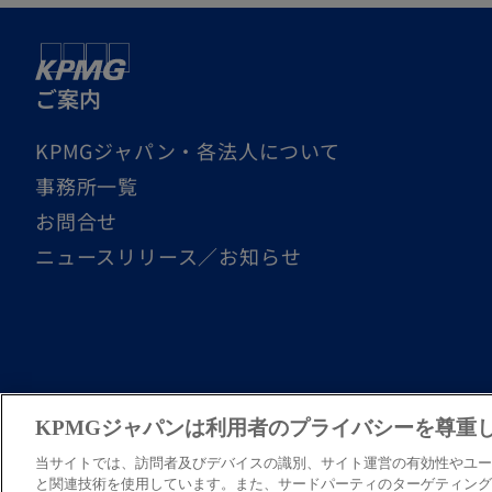
ご案内
KPMGジャパン・各法人について
事務所一覧
お問合せ
ニュースリリース／お知らせ
© 2026 KPMG AZSA LLC, a limited liability audit corpo
KPMGジャパンは利用者のプライバシーを尊重
organization of independent member firms affiliated wi
Tax Corporation, a tax corporation incorporated unde
当サイトでは、訪問者及びデバイスの識別、サイト運営の有効性やユーザ
と関連技術を使用しています。また、サードパーティのターゲティング広
affiliated with KPMG International Limited, a private E