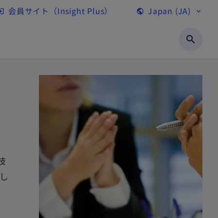
会員サイト（Insight Plus）
Japan (JA)
gin
public
expand_more
新
し
search
い
タ
ブ
で
開
く
技
し