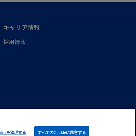
キャリア情報
採用情報
countants Law and a member firm of the KPMG global
imited by guarantee. All rights reserved. © 2026 KPMG
obal organization of independent member firms
okieを管理する
すべてのCookieに同意する