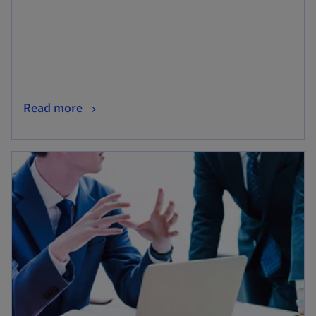
で
開
く
新
Read more
し
い
新しいタブで開く
タ
ブ
で
開
く