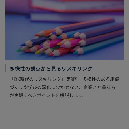
ブ
で
開
く
新
多様性の観点から見るリスキリング
し
「DX時代のリスキリング」第9回。多様性のある組織
い
づくりや学びの深化に欠かせない、企業と社員双方
タ
が実践すべきポイントを解説します。
ブ
で
開
く