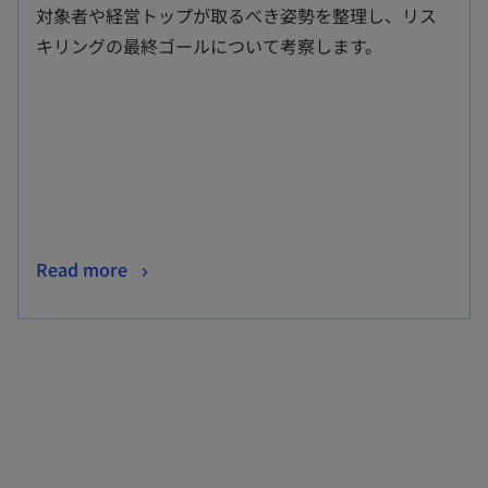
い
対象者や経営トップが取るべき姿勢を整理し、リス
タ
キリングの最終ゴールについて考察します。
ブ
で
開
く
新
Read more
し
い
タ
ブ
で
開
く