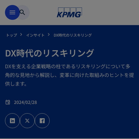
Skip to main content
menu
search
トップ
インサイト
DX時代のリスキリング
DX時代のリスキリング
DXを支える企業戦略の柱であるリスキリングについて多
角的な見地から解説し、変革に向けた取組みのヒントを提
供します。
2024/02/28
event
新
新
新
し
し
し
い
い
い
タ
タ
タ
ブ
ブ
ブ
で
で
で
開
開
開