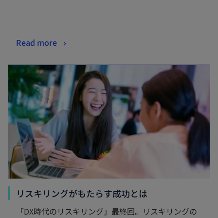
新
Read more
し
新しいタブで開く
い
タ
ブ
で
開
く
新
リスキリングがもたらす成功とは
し
「DX時代のリスキリング」最終回。リスキリングの