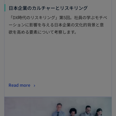
新
日本企業のカルチャーとリスキリング
し
「DX時代のリスキリング」第5回。社員の学ぶモチベ
い
ーションに影響を与える日本企業の文化的背景と意
タ
欲を高める要素について考察します。
ブ
で
開
く
新
Read more
し
新しいタブで開く
い
タ
ブ