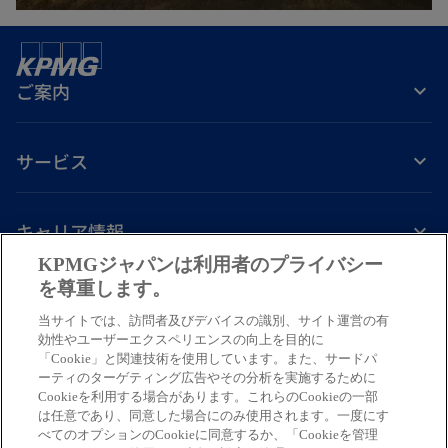
開
く
ご案内
サービス
キャリア情報
KPMGジャパンは利用者のプライバシー
新
新
新
新
新
を尊重します。
し
し
し
し
し
免責事項
プライバシーポリシー
アクセシビリティー
ヘルプ
通報窓口
当サイトでは、訪問者及びデバイスの識別、サイト運営の有
い
い
い
い
い
効性やユーザーエクスペリエンスの向上を目的に
タ
タ
タ
タ
タ
「Cookie」と関連技術を使用しています。また、サードパ
© 2026 KPMG AZSA LLC, a limited liability audit corporation
ーティのターゲティング広告やその分析を実施するために
ブ
ブ
ブ
ブ
ブ
incorporated under the Japanese Certified Public Accountants Law and
Cookieを利用する場合があります。これらのCookieの一部
a member firm of the KPMG global organization of independent member
で
で
で
で
で
は任意であり、同意した場合にのみ使用されます。一度にす
firms affiliated with KPMG International Limited, a private English
べてのオプションのCookieに同意するか、「Cookieを管理
開
開
開
開
開