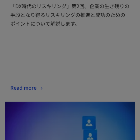
し
「DX時代のリスキリング」第2回。企業の生き残りの
い
手段となり得るリスキリングの推進と成功のための
タ
ポイントについて解説します。
ブ
で
開
く
新
Read more
し
新しいタブで開く
い
タ
ブ
で
開