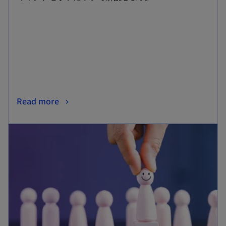
ブ
で
開
く
新
Read more
し
新しいタブで開く
い
タ
ブ
で
開
く