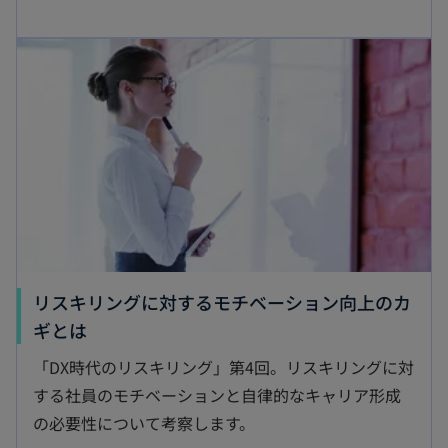
し
新しいタブで開く
い
タ
ブ
で
開
く
リスキリングに対するモチベーション向上のカ
新
ギとは
し
「DX時代のリスキリング」第4回。リスキリングに対
い
する社員のモチベーションと自律的なキャリア形成
タ
の必要性について考察します。
ブ