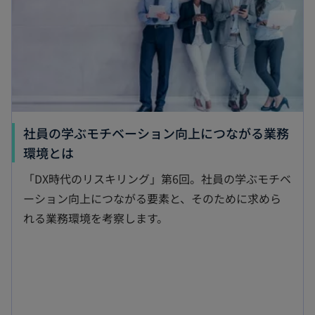
で
開
く
社員の学ぶモチベーション向上につながる業務
新
環境とは
し
「DX時代のリスキリング」第6回。社員の学ぶモチベ
い
ーション向上につながる要素と、そのために求めら
タ
れる業務環境を考察します。
ブ
で
開
く