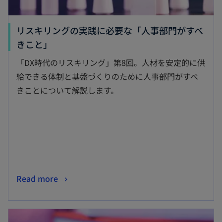
リスキリングの実践に必要な「人事部門がすべ
新
きこと」
し
「DX時代のリスキリング」第8回。人材を安定的に供
い
給できる体制と基盤づくりのために人事部門がすべ
タ
きことについて解説します。
ブ
で
開
く
新
Read more
し
い
新しいタブで開く
タ