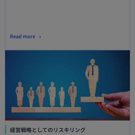
く
新
Read more
し
新しいタブで開く
い
タ
ブ
で
開
く
新
経営戦略としてのリスキリング