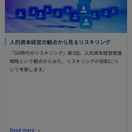
く
新
人的資本経営の観点から見るリスキリング
し
「DX時代のリスキリング」第3回。人的資本経営推進
い
戦略という観点からみた、リスキリングの役割につ
タ
いて考察します。
ブ
で
開
く
新
Read more