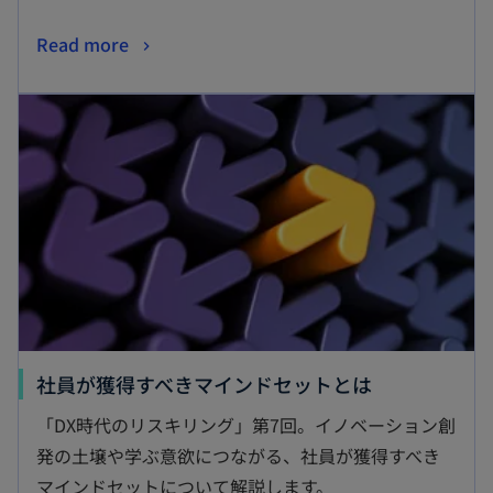
新
Read more
し
新しいタブで開く
い
タ
ブ
で
開
く
新
社員が獲得すべきマインドセットとは
し
「DX時代のリスキリング」第7回。イノベーション創
い
発の土壌や学ぶ意欲につながる、社員が獲得すべき
タ
マインドセットについて解説します。