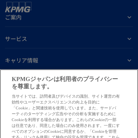
ご案内
サービス
キャリア情報
新
新
新
新
新
KPMGジャパンは利用者のプライバシー
し
し
し
し
し
を尊重します。
免責事項
プライバシーポリシー
アクセシビリティー
ヘルプ
通報窓口
い
い
い
い
い
当サイトでは、訪問者及びデバイスの識別、サイト運営の有
タ
タ
タ
タ
タ
© 2026 KPMG AZSA LLC, a limited liability audit corporation
効性やユーザーエクスペリエンスの向上を目的に
ブ
ブ
ブ
ブ
ブ
「Cookie」と関連技術を使用しています。また、サードパ
incorporated under the Japanese Certified Public Accountants Law and
ーティのターゲティング広告やその分析を実施するために
a member firm of the KPMG global organization of independent member
で
で
で
で
で
Cookieを利用する場合があります。これらのCookieの一部
firms affiliated with KPMG International Limited, a private English
開
開
開
開
開
は任意であり、同意した場合にのみ使用されます。一度にす
company limited by guarantee. All rights reserved. © 2026 KPMG Tax
べてのオプションのCookieに同意するか、「Cookieを管理
く
く
く
く
く
Corporation, a tax corporation incorporated under the Japanese CPTA
する」リンクを使用して独自の設定を管理できます。これら