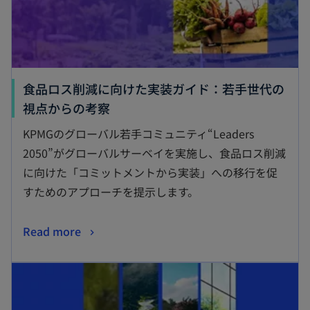
食品ロス削減に向けた実装ガイド：若手世代の
新
視点からの考察
し
KPMGのグローバル若手コミュニティ“Leaders
い
2050”がグローバルサーベイを実施し、食品ロス削減
タ
に向けた「コミットメントから実装」への移行を促
ブ
すためのアプローチを提示します。
で
開
新
Read more
く
し
新しいタブで開く
い
タ
ブ