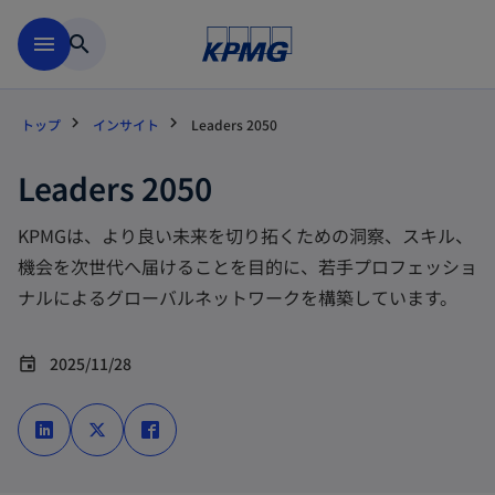
Skip to main content
menu
search
トップ
インサイト
Leaders 2050
Leaders 2050
KPMGは、より良い未来を切り拓くための洞察、スキル、
機会を次世代へ届けることを目的に、若手プロフェッショ
ナルによるグローバルネットワークを構築しています。
2025/11/28
event
新
新
新
し
し
し
い
い
い
タ
タ
タ
ブ
ブ
ブ
で
で
で
開
開
開