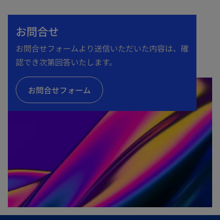
い
タ
お問合せ
ブ
で
お問合せフォームより送信いただいた内容は、確
開
認でき次第回答いたします。
く
お問合せフォーム