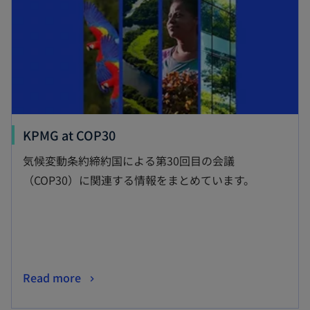
で
開
く
新
KPMG at COP30
し
気候変動条約締約国による第30回目の会議
い
（COP30）に関連する情報をまとめています。
タ
ブ
で
開
く
新
Read more
し