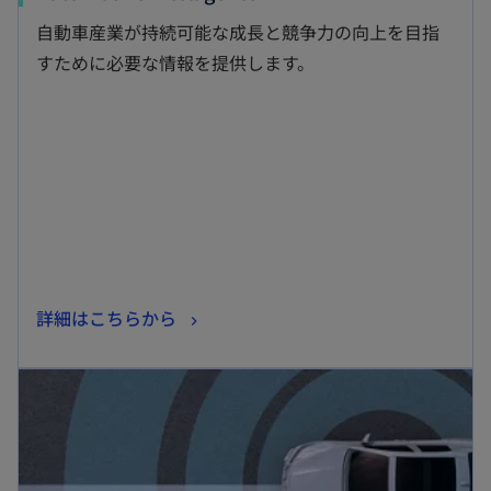
し
自動車産業が持続可能な成長と競争力の向上を目指
い
すために必要な情報を提供します。
タ
ブ
で
開
く
新
詳細はこちらから
し
新しいタブで開く
い
タ
ブ
で