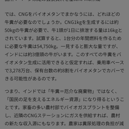
では、CNGをバイオメタンでまかなうには、どれほどの
牛糞が必要なのでしょうか。CNG1kgを生成するには約
50kgの牛糞が必要で、牛1頭が1日に排泄する量は16kgと
されています。試算すると、1台分の年間燃料を作るため
に必要な牛糞は54,750kg。一見すると膨大な量ですが、
インドには約3億頭の牛がいます。このすべての牛糞をバ
イオメタン生成に活用できると仮定すれば、乗用車ベース
で3,278万台、保有台数の約8割をバイオメタンでカバーで
きる可能性があるのです。
つまり、インドでは「牛糞＝厄介な廃棄物」ではなく、
「国民の足を支えるエネルギー資源」になり得るというこ
とです。家畜の多い農村部でバイオガスプラントを整備
し、近隣のCNGステーションにガスを供給すれば、農村
の新たな収入源にもなります。農家は糞尿処理の負担が減