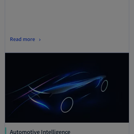
く
新
Read more
し
新しいタブで開く
い
タ
ブ
で
開
く
新
Automotive Intelligence