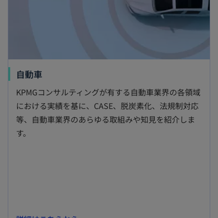
開
く
新
自動車
し
KPMGコンサルティングが有する自動車業界の各領域
い
における実績を基に、CASE、脱炭素化、法規制対応
タ
等、自動車業界のあらゆる取組みや知見を紹介しま
ブ
す。
で
開
く