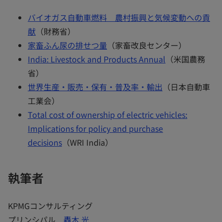
バイオガス自動車燃料 農村振興と気候変動への貢
献
（財務省）
家畜ふん尿の排せつ量
（家畜改良センター）
India: Livestock and Products Annual
（米国農務
省）
世界生産・販売・保有・普及率・輸出
（日本自動車
工業会）
Total cost of ownership of electric vehicles:
Implications for policy and purchase
decisions
（WRI India）
執筆者
KPMGコンサルティング
プリンシパル
轟木 光