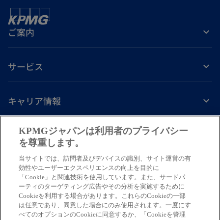
く
ご案内
サービス
キャリア情報
新
新
新
新
新
KPMGジャパンは利用者のプライバシー
し
し
し
し
し
を尊重します。
免責事項
プライバシーポリシー
アクセシビリティー
ヘルプ
通報窓口
い
い
い
い
い
当サイトでは、訪問者及びデバイスの識別、サイト運営の有
タ
タ
タ
タ
タ
© 2026 KPMG AZSA LLC, a limited liability audit corporation
効性やユーザーエクスペリエンスの向上を目的に
ブ
ブ
ブ
ブ
ブ
「Cookie」と関連技術を使用しています。また、サードパ
incorporated under the Japanese Certified Public Accountants Law and
ーティのターゲティング広告やその分析を実施するために
a member firm of the KPMG global organization of independent member
で
で
で
で
で
Cookieを利用する場合があります。これらのCookieの一部
firms affiliated with KPMG International Limited, a private English
開
開
開
開
開
は任意であり、同意した場合にのみ使用されます。一度にす
company limited by guarantee. All rights reserved. © 2026 KPMG Tax
べてのオプションのCookieに同意するか、「Cookieを管理
く
く
く
く
く