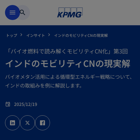
Skip to main content
menu
search
トップ
インサイト
インドのモビリティCNの現実解
「バイオ燃料で読み解くモビリティCN化」第3回
インドのモビリティCNの現実解
バイオメタン活用による循環型エネルギー戦略について、
インドの取組みを例に解説します。
2025/12/19
event
新
新
新
し
し
し
い
い
い
タ
タ
タ
ブ
ブ
ブ
で
で
で
開
開
開