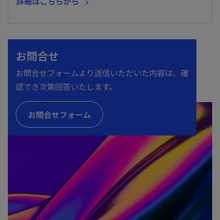
新
詳細はこちらから
し
い
タ
お問合せ
ブ
で
お問合せフォームより送信いただいた内容は、確
開
認でき次第回答いたします。
く
お問合せフォーム