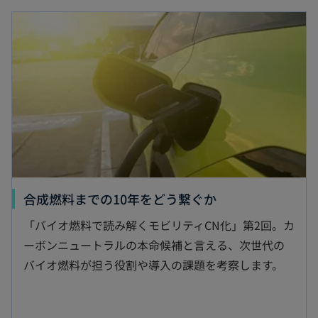
新しいタブで開く
新
合成燃料までの10年をどう繋ぐか
し
「バイオ燃料で読み解くモビリティCN化」第2回。カ
い
ーボンニュートラルの本命候補と言える、次世代の
タ
バイオ燃料が担う役割や導入の課題を考察します。
ブ
で
開