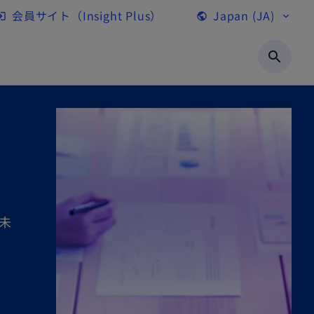
会員サイト（Insight Plus）
Japan (JA)
gin
public
expand_more
新
し
search
い
タ
ブ
で
開
く
未