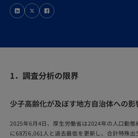
新
新
新
し
し
し
い
い
い
タ
タ
タ
ブ
ブ
ブ
で
で
で
開
開
開
く
く
く
1．調査分析の限界
少子高齢化が及ぼす地方自治体への影
2025年6月4日、厚生労働省は2024年の人口動
に68万6,061人と過去最低を更新し、合計特殊出