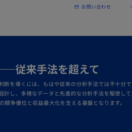
Skip to main content
お問い合わせ
mail_outline
lo
――従来手法を超えて
判断を導くには、もはや従来の分析手法では不十分で
設計し、多様なデータと先進的な分析手法を駆使して
の競争優位と収益最大化を支える基盤となります。