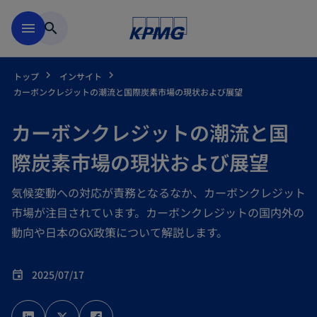
Skip to main content
menu
search
トップ
インサイト
カーボンクレジットの潮流と国際炭素市場の現状および展望
カーボンクレジットの潮流と国
際炭素市場の現状および展望
気候変動への対応が責務となるなか、カーボンクレジット
市場が注目されています。カーボンクレジットの国内外の
動向や日本のGX政策について解説します。
2025/07/17
event
新
新
新
し
し
し