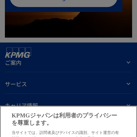
い
タ
ブ
で
開
く
ご案内
サービス
キャリア情報
KPMGジャパンは利用者のプライバシー
新
新
新
新
新
を尊重します。
し
し
し
し
し
免責事項
プライバシーポリシー
アクセシビリティー
ヘルプ
通報窓口
当サイトでは、訪問者及びデバイスの識別、サイト運営の有
い
い
い
い
い