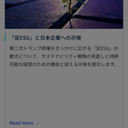
く
新
「反ESG」と日本企業への示唆
し
第二次トランプ政権をきっかけに広がる「反ESG」の
い
動きについて、サステナビリティ戦略の見直しと持続
タ
可能な経営のための機会と捉える示唆を提示します。
ブ
で
開
く
新
Read more