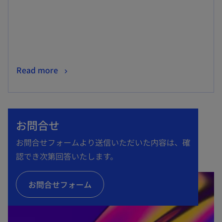
開
く
新
Read more
し
い
タ
お問合せ
ブ
で
お問合せフォームより送信いただいた内容は、確
開
認でき次第回答いたします。
く
お問合せフォーム