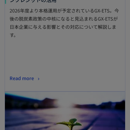
し
2026年度より本格運用が予定されているGX-ETS。今
い
後の脱炭素政策の中核になると見込まれるGX-ETSが
タ
日本企業に与える影響とその対応について解説しま
ブ
す。
で
開
く
新
Read more
し
新しいタブで開く
い
タ
ブ
で
開