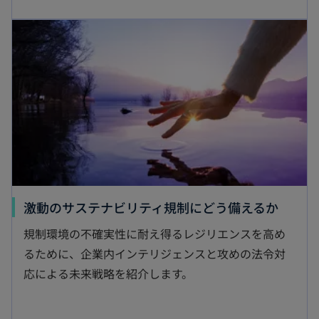
し
新しいタブで開く
い
タ
ブ
で
開
く
新
激動のサステナビリティ規制にどう備えるか
し
規制環境の不確実性に耐え得るレジリエンスを高め
い
るために、企業内インテリジェンスと攻めの法令対
タ
応による未来戦略を紹介します。
ブ
で