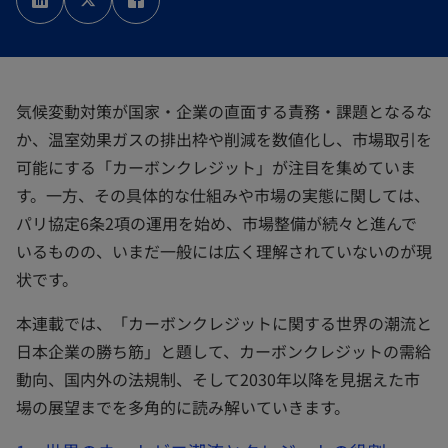
い
い
い
タ
タ
タ
ブ
ブ
ブ
で
で
で
開
開
開
く
く
く
気候変動対策が国家・企業の直面する責務・課題となるな
か、温室効果ガスの排出枠や削減を数値化し、市場取引を
可能にする「カーボンクレジット」が注目を集めていま
す。一方、その具体的な仕組みや市場の実態に関しては、
パリ協定6条2項の運用を始め、市場整備が続々と進んで
いるものの、いまだ一般には広く理解されていないのが現
状です。
本連載では、「カーボンクレジットに関する世界の潮流と
日本企業の勝ち筋」と題して、カーボンクレジットの需給
動向、国内外の法規制、そして2030年以降を見据えた市
場の展望までを多角的に読み解いていきます。