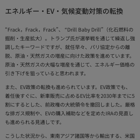
エネルギー・EV・気候変動対策の転換
“Frack，Frack，Frack”、 “Drill Baby Drill”（化石燃料の
掘削・生産拡大）。トランプ氏が選挙戦を通じて繰返し強
調したキーワードですが、就任早々、パリ協定からの離
脱、原油・天然ガスの増産に向けた政策を進めています。
原油・天然ガスの大幅な増産を通じて、エネルギー価格の
引き下げを狙っていると思われます。
また、EV政策の転換も進められています。EV政策でも、
着任後すぐに、新車販売に占めるEV比率を2030年までに5
割にするとした、前政権の大統領令を撤回しました。厳格
な排ガス規制や、EVの購入補助などを定めたIRAの見直し
も進められる見通しです。
こうした状況から、東南アジア諸国等から輸出する、米国