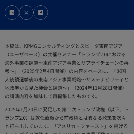
新
新
新
し
し
し
い
い
い
タ
タ
タ
ブ
ブ
ブ
で
で
で
開
開
開
く
く
く
本稿は、KPMGコンサルティングとスピーダ東南アジア
（ユーザベース）の共催セミナー「トランプ2.0における
海外事業の課題～東南アジア事業とサプライチェーンの再
考～」（2025年2月4日開催）の内容をベースに、「米国
大統領選挙後の東南アジア事業戦略～サステナビリティと
地政学から見た機会と課題～」（2024年11月28日開催）
の講演内容を加味して再編集したものです。
2025年1月20日に発足した第二次トランプ政権（以下、ト
ランプ2.0）は就任直後から前政権とは異なる政策を次々
と打ち出しています。「アメリカ・ファースト」を掲げる