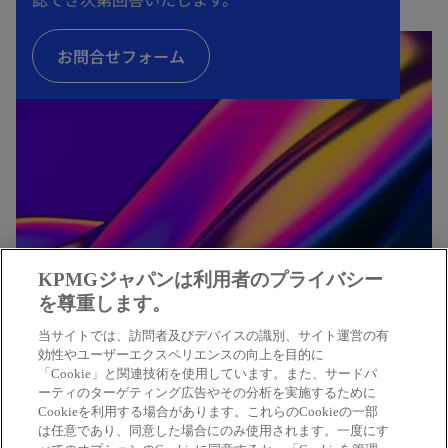
く
お問合せフォーム
KPMGジャパンは利用者のプライバシー
を尊重します。
KPMGコンサルティング
当サイトでは、訪問者及びデバイスの識別、サイト運営の有
効性やユーザーエクスペリエンスの向上を目的に
「Cookie」と関連技術を使用しています。また、サードパ
戦略策定、組織・人事マネジメント、デジタルト
ーティのターゲティング広告やその分析を実施するために
ランスフォーメーション、ガバナンス、リスクマ
Cookieを利用する場合があります。これらのCookieの一部
ネジメントなどの専門知識と豊富な経験から、幅
は任意であり、同意した場合にのみ使用されます。一度にす