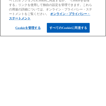
べてのオプションのCookieに同意するか、「Cookieを管理
広いコンサルティングサービスを提供していま
する」リンクを使用して独自の設定を管理できます。これら
す。
の用途の詳細については、オンライン・プライバシー・ステ
ートメントをご覧ください。
オンライン・プライバシー・
ステートメント
新
KPMGコンサルティングの詳細はこちらか
Cookieを管理する
すべてのCookieに同意する
し
ら
い
タ
ブ
で
開
く
ご案内
サービス