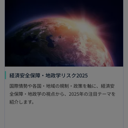
い
タ
ブ
で
開
く
新
経済安全保障・地政学リスク2025
し
国際情勢や各国・地域の規制・政策を軸に、経済安
い
全保障・地政学の視点から、2025年の注目テーマを
タ
紹介します。
ブ
で
開