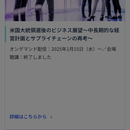
米国大統領選後のビジネス展望～中長期的な経
新
営計画とサプライチェーンの再考～
し
オンデマンド配信：2025年1月15日（水）～／会場
い
聴講：終了しました
タ
ブ
で
開
く
新
詳細はこちらから
し
新しいタブで開く