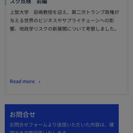
新
スク点検 前編
し
上智大学 前嶋教授を迎え、第二次トランプ政権が
い
与える世界のビジネスやサプライチェーンへの影
タ
響、地政学リスクの新展開について考察しました。
ブ
で
開
く
新
Read more
し
い
タ
お問合せ
ブ
で
お問合せフォームより送信いただいた内容は、確
開
認でき次第回答いたします。