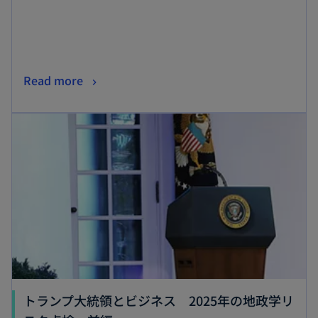
く
新
Read more
し
新しいタブで開く
い
タ
ブ
で
開
く
トランプ大統領とビジネス 2025年の地政学リ