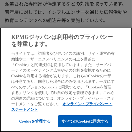
派遣された専門家が伴走するなどの対策を取っています。
若年層に対しては、インフルエンサーを通じた広報活動や
教育コンテンツへの組込み等を実施しています。
KPMGジャパンは利用者のプライバシー
（3）考察
を尊重します。
当サイトでは、訪問者及びデバイスの識別、サイト運営の有
サウジアラビアの代表的な取組みのうち、デジタルIDにつ
効性やユーザーエクスペリエンスの向上を目的に
「Cookie」と関連技術を使用しています。また、サードパ
いて考察します。
ーティのターゲティング広告やその分析を実施するために
Cookieを利用する場合があります。これらのCookieの一部
日本では、マイナンバーカードの導入から約9年が経過し
は任意であり、同意した場合にのみ使用されます。一度にす
べてのオプションのCookieに同意するか、「Cookieを管理
ました。これまで、約3兆円を越える予算が普及促進施策
する」リンクを使用して独自の設定を管理できます。これら
に投じられたとも言われますが、2024年12月末時点にお
の用途の詳細については、オンライン・プライバシー・ステ
ートメントをご覧ください。
オンライン・プライバシー・
けるマイナンバーカードの保有率は約76％に留まっていま
ステートメント
す。マイナンバーカードを取得したのち、キャッシュレス
Cookieを管理する
すべてのCookieに同意する
決済を利用することでポイントが還元される「マイナポイ
ント事業」といった金銭的なインセンティブを伴う施策を