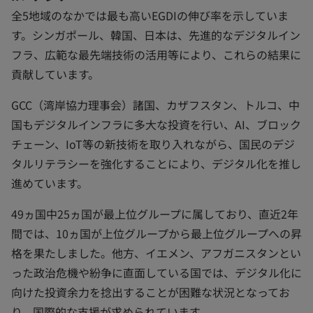
全5地域のなかでは最も高いEGDIの伸び率を示していま
す。シンガポール、韓国、日本は、先進的なデジタルイン
フラ、広範な最先端技術の活用等により、これらの結果に
貢献しています。
GCC（湾岸協力理事会）諸国、カザフスタン、トルコ、中
国もデジタルインフラに多大な投資を行い、AI、ブロック
チェーン、IoT等の新技術を取り入れながら、国民のデジ
タルリテラシーを強化することにより、デジタル化を推し
進めています。
49ヵ国中25ヵ国が最上位グループに属しており、直近2年
間では、10ヵ国が上位グループから最上位グループへの昇
格を果たしました。他方、イエメン、アフガニスタンとい
った政治危機や紛争に直面している国では、デジタル化に
向けた投資余力を捻出することが困難な状況となってお
り、国際的な支援が求められています。