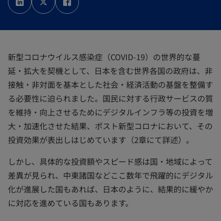
い
い
い
タ
タ
タ
ブ
ブ
ブ
で
で
で
開
開
開
く
く
く
新型コロナウイルス感染症（COVID-19）の世界的な蔓
延・拡大を契機として、日本を含む世界各国の政府は、非
接触・非対面を基本とした社会・経済活動の基盤を整備す
る必要性に迫られました。国民に対する行政サービスの質
を維持・向上させるためにデジタルインフラ等の投資を増
大・加速化させた結果、ポスト新型コロナにおいて、その
投資効果が表出しはじめています（2章にて詳述）。
しかし、具体的な投資額やスピード感は国・地域によって
差異が見られ、中東諸国などここ数年で飛躍的にデジタル
化が進展した国もあれば、日本のように、結果的に緩やか
に対応を進めている国もあります。