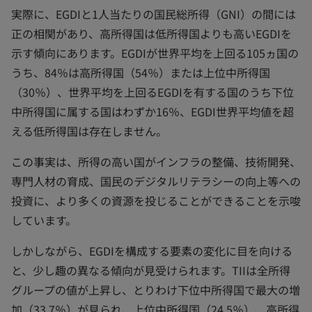
実際に、EGDIと1人当たりの国民総所得（GNI）の間には
正の相関があり、高所得国は低所得国よりも高いEGDIを
示す傾向にあります。EGDIが世界平均を上回る105ヵ国の
うち、84％は高所得国（54％）または上位中所得国
（30％）、世界平均を上回るEGDIを有する国のうち下位
中所得国に属する国はわずか16％、EGDI世界平均値を超
える低所得国は存在しません。
この事実は、所得の高い国がインフラの整備、技術開発、
専門人材の育成、国民のデジタルリテラシーの向上等への
投資に、より多くの資源を投じることができることを示唆
しています。
しかしながら、EGDIを構成する要素の変化に目を向ける
と、少し趣の異なる傾向が見受けられます。TIIは全所得
グループの値が上昇し、とりわけ下位中所得国で最大の増
加（33.7％）が見られ、上位中所得国（24.5％）、高所得