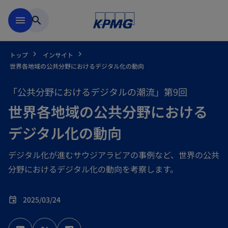
Skip to main content
menu
search
トップ
インサイト
世界各地域の公共分野におけるデジタル化の動向
「公共分野におけるデジタルの潮流」第9回
世界各地域の公共分野における
デジタル化の動向
デジタル化が進むサウジアラビアの事例など、世界の公共
分野におけるデジタル化の動向を考察します。
2025/03/24
event
新
新
新
し
し
し