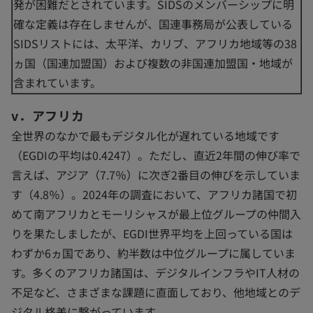
発が困難だとされています。SIDSのメンバーシップに明
確な定義は存在しませんが、国連事務局が公表している
SIDSリストには、太平洋、カリブ、アフリカ地域等の38
ヵ国（国連加盟国）および複数の非国連加盟国・地域が
含まれています。
v．アフリカ
全世界のなかで最もデジタル化が遅れている地域です
（EGDIの平均は0.4247）。ただし、直近2年間の伸び率で
言えば、アジア（7.7％）に次ぎ2番目の伸びを示していま
す（4.8％）。2024年の調査において、アフリカ諸国で初
めて南アフリカとモーリシャスが最上位グループの仲間入
りを果たしましたが、EGDI世界平均を上回っている国は
わずか6ヵ国であり、約半数は中位グループに属していま
す。多くのアフリカ諸国は、デジタルインフラやIT人材の
不足など、さまざまな課題に直面しており、他地域とのデ
ジタル格差に繋がっています。