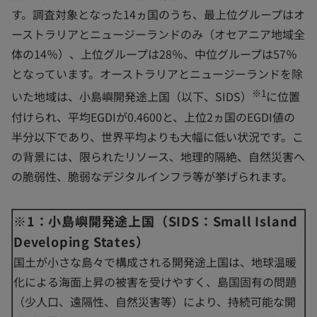
す。調査対象となった14ヵ国のうち、最上位グループはオ
ーストラリアとニュージーランドのみ（オセアニア地域全
体の14％）、上位グループは28％、中位グループは57％
となっています。オーストラリアとニュージーランドを除
※1
いた地域は、小島嶼開発途上国（以下、SIDS）
に位置
付けられ、平均EGDIが0.4600と、上位2ヵ国のEGDI値の
半分以下であり、世界平均よりも大幅に低い状況です。こ
の背景には、限られたリソース、地理的隔絶、自然災害へ
の脆弱性、脆弱なデジタルインフラ等が挙げられます。
※1：小島嶼開発途上国（SIDS：Small Island
Developing States）
国土が小さな島々で構成される開発途上国は、地球温暖
化による海面上昇の被害を受けやすく、島国固有の問題
（少人口、遠隔性、自然災害等）により、持続可能な開