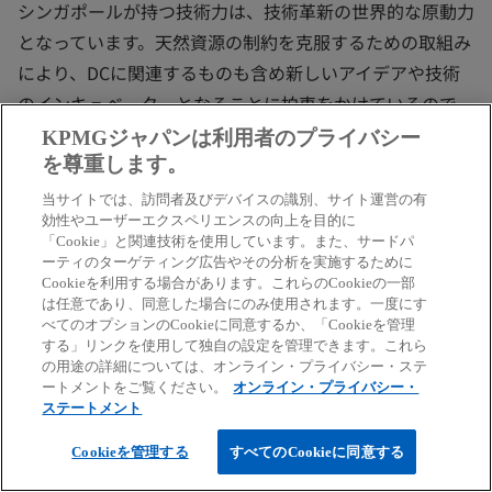
シンガポールが持つ技術力は、技術革新の世界的な原動力
となっています。天然資源の制約を克服するための取組み
により、DCに関連するものも含め新しいアイデアや技術
のインキュベーターとなることに拍車をかけているので
す。こうした特徴から、シンガポールはダブリンのような
KPMGジャパンは利用者のプライバシー
欧州の都市にとって、シンガポールと同様の成長機会と課
を尊重します。
題への解決策を求める貴重なケーススタディとなっていま
当サイトでは、訪問者及びデバイスの識別、サイト運営の有
効性やユーザーエクスペリエンスの向上を目的に
す。
「Cookie」と関連技術を使用しています。また、サードパ
ーティのターゲティング広告やその分析を実施するために
全体を俯瞰してシンガポールのケーススタディは、エネル
Cookieを利用する場合があります。これらのCookieの一部
ギー集約度の高さが起因するDCの建設と運用に対する社
は任意であり、同意した場合にのみ使用されます。一度にす
べてのオプションのCookieに同意するか、「Cookieを管理
会的および規制上の監視が深まるなかでも、欧州の都市が
する」リンクを使用して独自の設定を管理できます。これら
どのように対処できるかを示しています。
の用途の詳細については、オンライン・プライバシー・ステ
ートメントをご覧ください。
オンライン・プライバシー・
ステートメント
おわりに
Cookieを管理する
すべてのCookieに同意する