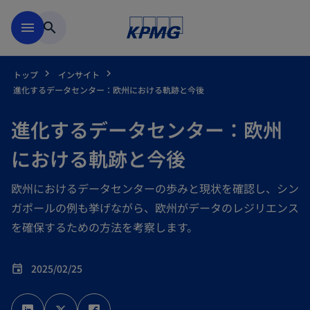
Skip to main content
menu
search
トップ
インサイト
進化するデータセンター：欧州における軌跡と今後
進化するデータセンター：欧州
における軌跡と今後
欧州におけるデータセンターの歩みと現状を確認し、シン
ガポールの例も挙げながら、欧州がデータのレジリエンス
を確保するための方法を考察します。
2025/02/25
event
新
新
新
し
し
し