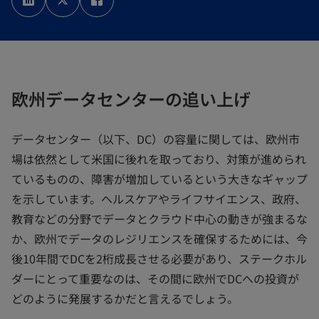
い
い
い
タ
タ
タ
ブ
ブ
ブ
で
で
で
開
開
開
く
く
く
欧州データセンターの追い上げ
データセンター（以下、DC）の容量に関しては、欧州市
場は依然として米国に後れを取っており、対策が進められ
ているものの、障害が増加しているという大きなギャップ
を示しています。ヘルスケアやライフサイエンス、政府、
教育などの分野でデータとクラウド中心の動きが強まるな
か、欧州でデータのレジリエンスを確保するためには、今
後10年間でDCを2桁成長させる必要があり、ステークホル
ダーにとって重要なのは、その間に欧州でDCへの投資が
どのように発展するかだと言えるでしょう。