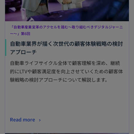
「自動車産業変革のアクセルを踏む～取り組むべきデジタルジャーニ
ー～」第6回
自動車業界が描く次世代の顧客体験戦略の検討
新
アプローチ
し
自動車ライフサイクル全体で顧客理解を深め、継続
い
的にLTVや顧客満足度を向上させていくための顧客体
タ
験戦略の検討アプローチについて解説します。
ブ
で
開
く
新
Read more
し
新しいタブで開く