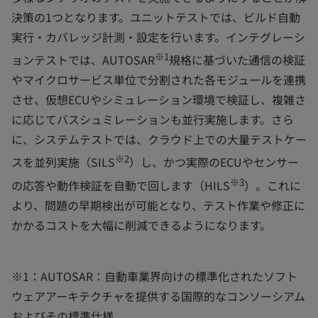
決策の1つとなります。ユニットテストでは、ビルド自動
実行・カバレッジ計測・設定を行います。インテグレーシ
※1
ョンテストでは、AUTOSAR
規格に基づいた通信の検証
やマイクロサービス単位で分割された各モジュールを連携
させ、仮想ECUやシミュレーション環境で検証し、複雑さ
に応じてバスシュミレーションも並行実施します。さら
に、システムテストでは、クラウド上での大量テストケー
※2
スを並列実施（SILS
）し、かつ実際のECUやセンサー
※3
の応答や動作検証を自動で回します（HILS
）。これに
より、問題の早期検出が可能となり、テスト作業や修正に
かかるコストを大幅に削減できるようになります。
※1：AUTOSAR：自動車業界向けの標準化されたソフト
ウェアアーキテクチャを提供する国際的なコンソーシアム
およびその標準仕様