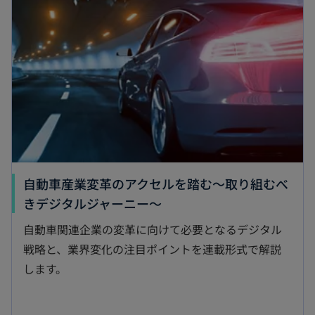
い
タ
ブ
で
開
く
自動車産業変革のアクセルを踏む～取り組むべ
新
きデジタルジャーニー～
し
自動車関連企業の変革に向けて必要となるデジタル
い
戦略と、業界変化の注目ポイントを連載形式で解説
タ
します。
ブ
で