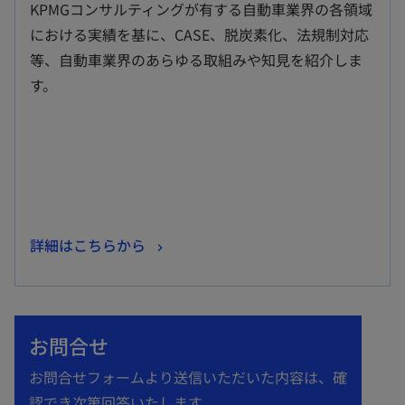
KPMGコンサルティングが有する自動車業界の各領域
い
における実績を基に、CASE、脱炭素化、法規制対応
タ
等、自動車業界のあらゆる取組みや知見を紹介しま
ブ
す。
で
開
く
新
詳細はこちらから
し
い
タ
お問合せ
ブ
で
お問合せフォームより送信いただいた内容は、確
開
認でき次第回答いたします。