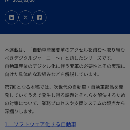
2025/02/20
event
新
新
新
し
し
し
い
い
い
タ
タ
タ
ブ
ブ
ブ
で
で
で
開
開
開
く
く
く
本連載は、「自動車産業変革のアクセルを踏む～取り組む
べきデジタルジャーニー～」と題したシリーズです。
自動車産業のデジタル化に伴う変革の必要性とその実現に
向けた具体的な取組みなどを解説しています。
第7回となる本稿では、次世代の自動車・自動車部品を開
発していくうえで発生し得る課題とそれらを解決するため
の対策について、業務プロセスや支援システムの観点から
深掘りします。
1. ソフトウェア化する自動車