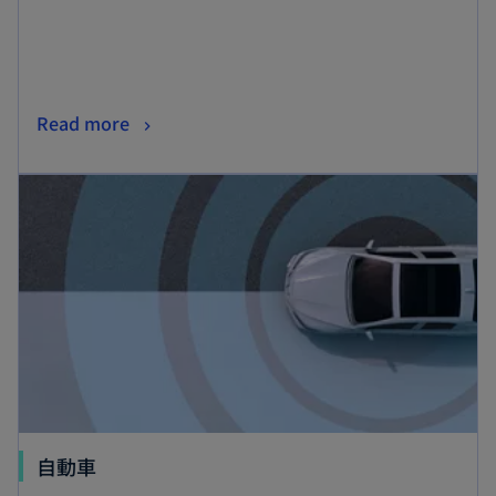
開
く
新
Read more
し
新しいタブで開く
い
タ
ブ
で
開
く
新
自動車
し