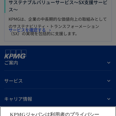
サステナブルバリューサービス～SX支援サービ
新
ス～
し
KPMGは、企業の中長期的な価値向上の取組みとして
い
のサステナビリティ・トランスフォーメーション
新
サービスを確認する
タ
（SX）の実現を包括的に支援します。
し
ブ
い
で
タ
開
ブ
く
ご案内
で
開
く
サービス
キャリア情報
新
新
新
新
新
KPMGジャパンは利用者のプライバシー