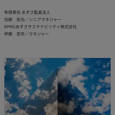
で
有限責任 あずさ監査法人
開
加藤 拓也／シニアマネジャー
く
KPMGあずさサステナビリティ株式会社
伊藤 杏奈／マネジャー
新しいタブで開く