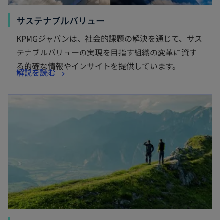
新
サステナブルバリュー
し
KPMGジャパンは、社会的課題の解決を通じて、サス
い
テナブルバリューの実現を目指す組織の変革に資す
タ
る的確な情報やインサイトを提供しています。
新
解説を読む
ブ
し
で
新しいタブで開く
い
開
タ
く
ブ
で
開
く