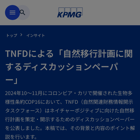
Skip to main content
menu
search
トップ
インサイト
TNFDによる「自然移行計画に関
するディスカッションペーパ
ー」
2024年10～11月にコロンビア・カリで開催された生物多
様性条約COP16において、TNFD（自然関連財務情報開示
タスクフォース）はネイチャーポジティブに向けた自然移
行計画を策定・開示するためのディスカッションペーパー
を公表しました。本稿では、その背景と内容のポイント解
説を行います。