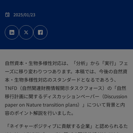
2025/01/23
event
新
新
新
し
し
し
い
い
い
タ
タ
タ
ブ
ブ
ブ
で
で
で
開
開
開
く
く
く
自然資本・生物多様性対応は、「分析」から「実行」フェ
ーズに移り変わりつつあります。本稿では、今後の自然資
本・生物多様性対応のスタンダードとなるであろう、
TNFD（自然関連財務情報開示タスクフォース）の「自然
移行計画に関するディスカッションペーパー（Discussion
paper on Nature transition plans）」について背景と内
容のポイント解説を行いました。
「ネイチャーポジティブに貢献する企業」と認められるた