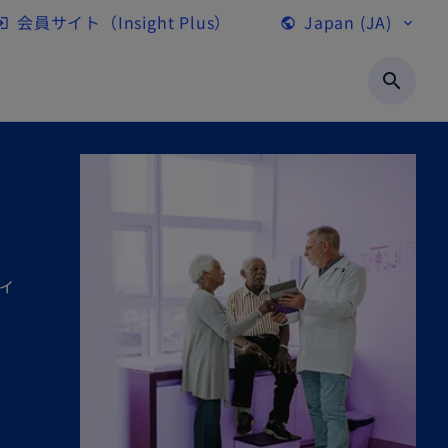
会員サイト（Insight Plus）
Japan (JA)
gin
public
expand_more
新
し
search
い
タ
ブ
で
開
く
ィ