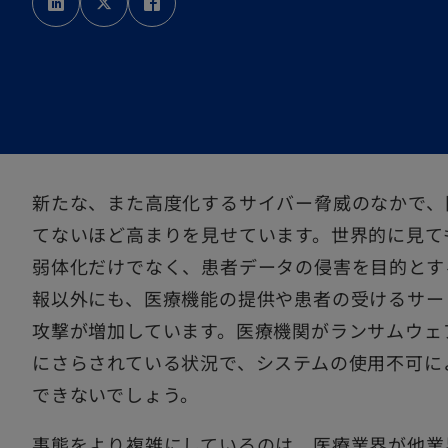
し
し
し
い
い
い
タ
タ
タ
ブ
ブ
ブ
で
で
で
開
開
開
く
く
く
新たな、また高度化するサイバー脅威のなかで、
てないほど高まりを見せています。世界的に見て
弱体化だけでなく、患者データの侵害を目的とす
報以外にも、医療機能の提供や患者の受けるサー
攻撃が増加しています。医療機関がランサムウェ
にさらされている状況で、システムの使用不可に
できないでしょう。
事態をより複雑にしているのは、医療業界が他業