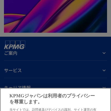
ご案内
サービス
キャリア情報
KPMGジャパンは利用者のプライバシー
新
新
新
新
新
を尊重します。
し
し
し
し
し
当サイトでは、訪問者及びデバイスの識別、サイト運営の有
免責事項
プライバシーポリシー
アクセシビリティー
ヘルプ
通報窓口