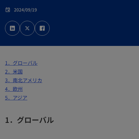
2024/09/19
event
新
新
新
し
し
し
い
い
い
タ
タ
タ
ブ
ブ
ブ
で
で
で
開
開
開
く
く
く
1．グローバル
2．米国
3．南北アメリカ
4．欧州
5．アジア
1．グローバル