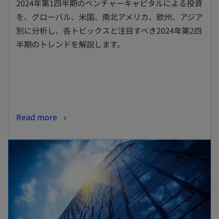
2024年第1四半期のベンチャーキャピタルによる投資
い
を、グローバル、米国、南北アメリカ、欧州、アジア
タ
別に分析し、各トピックスと注目すべき2024年第2四
ブ
半期のトレンドを解説します。
で
開
く
新
Read more
し
新しいタブで開く
い
タ
ブ
で
開
く