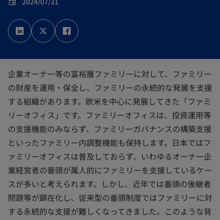
2024/07/31
event
新
新
新
し
し
し
い
い
い
タ
タ
タ
ブ
ブ
ブ
で
で
で
開
開
開
く
く
く
企業オーナー等の富裕層ファミリーに対して、ファミリー
の財産を運用・保全し、ファミリーの永続的な発展を支援
する組織があります。欧米を中心に発展してきた「ファミ
リーオフィス」です。ファミリーオフィスは、投資運用等
の支援機能のみならず、ファミリーガバナンスの構築支援
といったファミリー内調整機能も保持します。日本ではフ
ァミリーオフィスは普及しておらず、いわゆるオーナー企
業経営者の番頭が属人的にファミリーを支援しているケー
スが多いと考えられます。しかし、近年では番頭の後継者
問題等が顕在化し、従来型の番頭制度ではファミリーに対
する永続的な支援が難しくなってきました。このような背