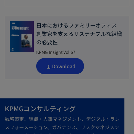
日本におけるファミリーオフィス
創業家を支えるサステナブルな組織
の必要性
KPMG Insight Vol.67
新
Download
し
い
タ
ブ
KPMGコンサルティング
で
開
戦略策定、組織・人事マネジメント、デジタルトラン
く
スフォーメーション、ガバナンス、リスクマネジメン