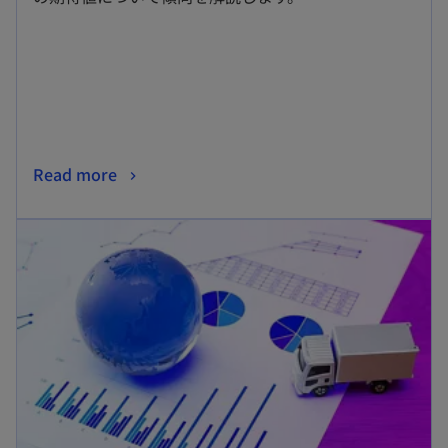
ブ
で
開
く
新
Read more
し
新しいタブで開く
い
タ
ブ
で
開
く