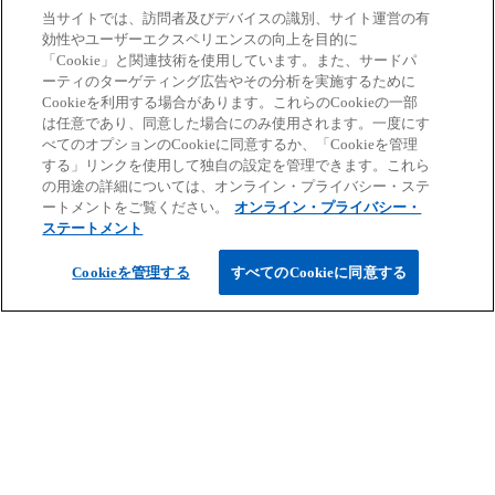
KPMGコンサルティング
当サイトでは、訪問者及びデバイスの識別、サイト運営の有
で
効性やユーザーエクスペリエンスの向上を目的に
戦略策定、組織・人事マネジメント、デジタルトラン
開
「Cookie」と関連技術を使用しています。また、サードパ
スフォーメーション、ガバナンス、リスクマネジメン
ーティのターゲティング広告やその分析を実施するために
く
Cookieを利用する場合があります。これらのCookieの一部
トなどの専門知識と豊富な経験から、幅広いコンサル
は任意であり、同意した場合にのみ使用されます。一度にす
ティングサービスを提供しています。
べてのオプションのCookieに同意するか、「Cookieを管理
する」リンクを使用して独自の設定を管理できます。これら
の用途の詳細については、オンライン・プライバシー・ステ
新
KPMGコンサルティングの詳細はこちらから
ートメントをご覧ください。
オンライン・プライバシー・
ステートメント
し
い
Cookieを管理する
すべてのCookieに同意する
タ
ブ
で
開
く
ご案内