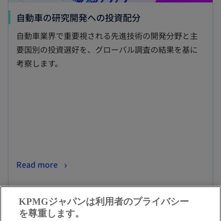
新
自動車の研究開発への投資配分
し
自動車業界で重要視される先進技術の開発分野と主
い
要国別の投資選好を、グローバル調査の結果を基に
タ
考察します。
ブ
で
開
く
新
Read more
し
い
KPMGジャパンは利用者のプライバシー
タ
を尊重します。
ブ