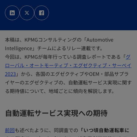
新
新
新
し
し
し
い
い
い
タ
タ
タ
ブ
ブ
ブ
で
で
で
開
開
開
く
く
く
本稿は、KPMGコンサルティングの「Automotive
Intelligence」チームによるリレー連載です。
今回は、KPMGが毎年行っている調査レポートである「
グ
ローバル・オートモーティブ・エグゼクティブ・サーベイ
2023
」から、各国のエグゼクティブやOEM・部品サプラ
イヤーのエグゼクティブの、自動運転サービス実現に関す
る期待値について、地域ごとに傾向を解説します。
自動運転サービス実現への期待
前回
も述べたように、同調査での
「いつ頃自動運転車に