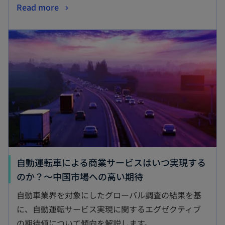
新
Read more
し
新しいタブで開く
い
タ
ブ
で
開
く
自動運転車による商業サービスはいつ実現する
新
のか？～中国市場への高い期待
し
自動車業界を対象にしたグローバル調査の結果を基
い
に、自動運転サービス実現に関するエグゼクティブ
タ
の期待値について傾向を解説します。