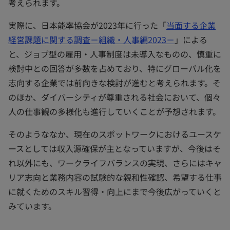
考えられます。
実際に、日本能率協会が2023年に行った「
当面する企業
経営課題に関する調査－組織・人事編2023－
」による
と、ジョブ型の雇用・人事制度は未導入なものの、慎重に
検討中との回答が多数を占めており、特にグローバル化を
志向する企業では前向きな検討が進むと考えられます。そ
のほか、ダイバーシティが尊重される社会において、個々
人の仕事観の多様化も進行していくことが予想されます。
そのようななか、現在のスポットワークにおけるユースケ
ースとしては収入源確保が主となっていますが、今後はそ
れ以外にも、ワークライフバランスの実現、さらにはキャ
リア志向と業務内容の試験的な親和性確認、希望する仕事
に就くためのスキル習得・向上にまで今後広がっていくと
みています。