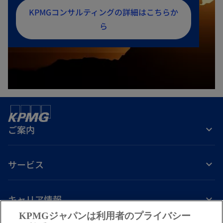
新
KPMGコンサルティングの詳細はこちらか
し
ら
い
タ
ブ
で
開
く
ご案内
サービス
キャリア情報
KPMGジャパンは利用者のプライバシー
新
新
新
新
新