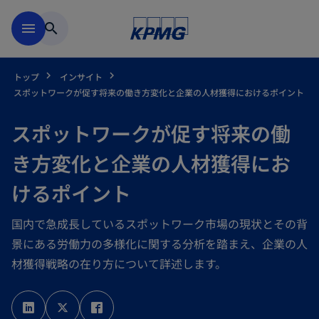
Skip to main content
menu
search
トップ
インサイト
スポットワークが促す将来の働き方変化と企業の人材獲得におけるポイント
スポットワークが促す将来の働
き方変化と企業の人材獲得にお
けるポイント
国内で急成長しているスポットワーク市場の現状とその背
景にある労働力の多様化に関する分析を踏まえ、企業の人
材獲得戦略の在り方について詳述します。
新
新
新
し
し
し
い
い
い