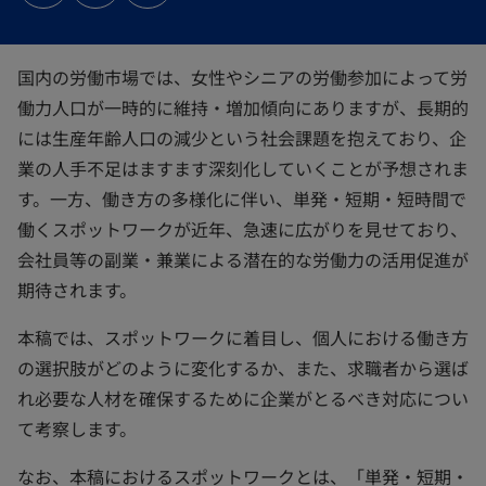
タ
タ
タ
ブ
ブ
ブ
で
で
で
開
開
開
く
く
く
国内の労働市場では、女性やシニアの労働参加によって労
働力人口が一時的に維持・増加傾向にありますが、長期的
には生産年齢人口の減少という社会課題を抱えており、企
業の人手不足はますます深刻化していくことが予想されま
す。一方、働き方の多様化に伴い、単発・短期・短時間で
働くスポットワークが近年、急速に広がりを見せており、
会社員等の副業・兼業による潜在的な労働力の活用促進が
期待されます。
本稿では、スポットワークに着目し、個人における働き方
の選択肢がどのように変化するか、また、求職者から選ば
れ必要な人材を確保するために企業がとるべき対応につい
て考察します。
なお、本稿におけるスポットワークとは、「単発・短期・