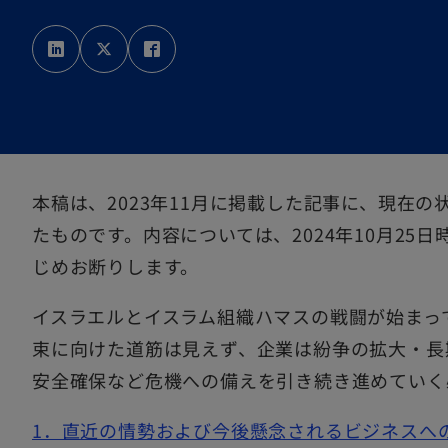
新
新
新
し
し
し
い
い
い
タ
タ
タ
ブ
ブ
ブ
で
で
で
開
開
開
本稿は、2023年11月に掲載した記事に、現在
く
く
く
たものです。内容については、2024年10月25
じめお断りします。
イスラエルとイスラム組織ハマスの戦闘が始まっ
束に向けた道筋は見えず、企業は紛争の拡大・長
安全確保など危機への備えを引き続き進めていく
1．直近の情勢および今後懸念されるビジネスへ