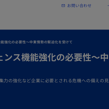
Skip to main content
お問い合わせ
mail_outline
lo
機能強化の必要性～中東情勢の緊迫化を受けて
ェンス機能強化の必要性～中
集力の強化など企業に必要とされる危機への備えの見