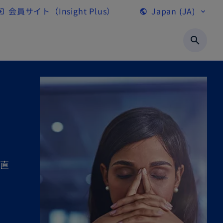
会員サイト（Insight Plus）
Japan (JA)
gin
public
expand_more
新
し
search
い
タ
ブ
で
開
く
直