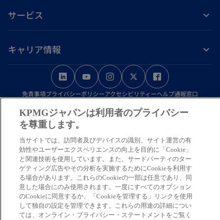
サービス
キャリア情報
新
新
新
新
新
し
し
し
し
し
免責事項
プライバシーポリシー
アクセシビリティー
ヘルプ
通報窓口
い
い
い
い
い
タ
タ
タ
タ
タ
KPMGジャパンは利用者のプライバシー
© 2026 KPMG AZSA LLC, a limited liability audit corporation
を尊重します。
ブ
ブ
ブ
ブ
ブ
incorporated under the Japanese Certified Public Accountants Law and
a member firm of the KPMG global organization of independent member
で
で
で
で
で
当サイトでは、訪問者及びデバイスの識別、サイト運営の有
firms affiliated with KPMG International Limited, a private English
効性やユーザーエクスペリエンスの向上を目的に「Cookie」
開
開
開
開
開
と関連技術を使用しています。また、サードパーティのター
company limited by guarantee. All rights reserved. © 2026 KPMG Tax
く
く
く
く
く
ゲティング広告やその分析を実施するためにCookieを利用す
Corporation, a tax corporation incorporated under the Japanese CPTA
る場合があります。これらのCookieの一部は任意であり、同
Law and a member firm of the KPMG global organization of independent
意した場合にのみ使用されます。一度にすべてのオプション
member firms affiliated with KPMG International Limited, a private
のCookieに同意するか、「Cookieを管理する」リンクを使用
English company limited by guarantee. All rights reserved.
して独自の設定を管理できます。これらの用途の詳細につい
For more detail about the structure of the KPMG global organization
ては、オンライン・プライバシー・ステートメントをご覧く