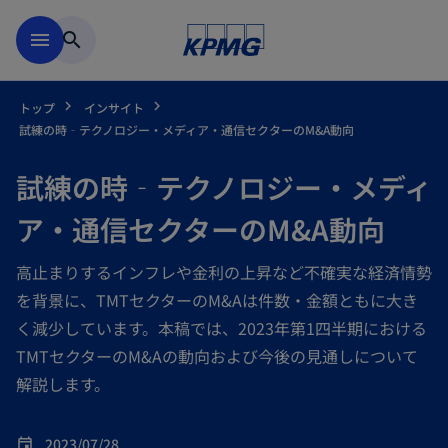
Skip to main content
menu
search
トップ
インサイト
試練の時‐テクノロジー・メディア・通信セクターのM&A動向
試練の時‐テクノロジー・メディ
ア・通信セクターのM&A動向
高止まりするインフレや金利の上昇など不確実な経済情勢
を背景に、TMTセクターのM&Aは件数・金額ともに大き
く減少しています。本稿では、2023年第1四半期における
TMTセクターのM&Aの動向および今後の見通しについて
解説します。
2023/07/28
event