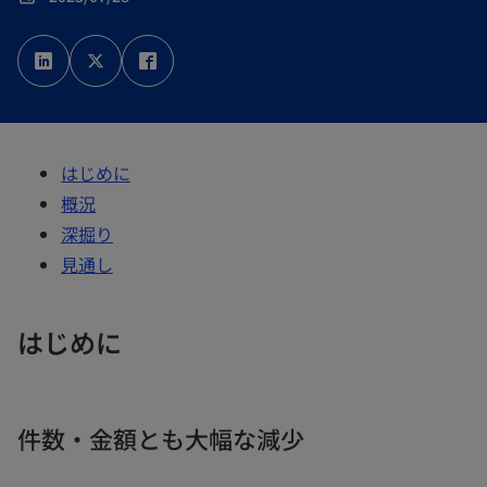
新
新
新
し
し
し
い
い
い
タ
タ
タ
ブ
ブ
ブ
で
で
で
開
開
開
く
く
く
はじめに
概況
深掘り
見通し
はじめに
件数・金額とも大幅な減少