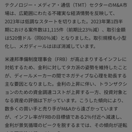
テクノロジー・メディア・通信（TMT）セクターのM&A市
場は、広範囲にわたる不確実な経済情勢を反映して、
2023年は低調なスタートを切りました。2023年第1四半
期における案件数は1,115件（前期比23％減）、取引金額
は520億ドル（同60％減）となりました。取引規模も小型
化し、メガディールはほぼ消滅しています。
米連邦準備制度理事会（FRB）が高止まりするインフレに
対処するため、金利に対してタカ派の姿勢を維持したこと
が、ディールメーカーの間でネガティブな心理を助長する
主な要因となりました。金利の上昇に伴い、トランザクシ
ョンのための資金調達コストが上昇する一方、投資対象と
なる資産の評価は下がっています。こうした傾向により、
数多くの買い手と売り手がM&Aから遠ざかっています
が、インフレ率がFRBの目標値である2％付近へ減速し、
金利が景気循環のピークを脱するまでは、その傾向が逆転